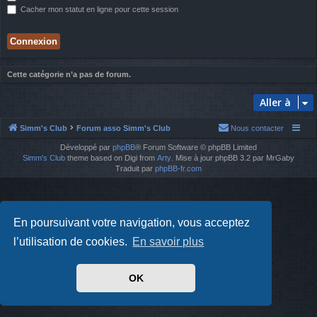
Cacher mon statut en ligne pour cette session
Cette catégorie n’a pas de forum.
Aller à
Simm's Club
Forum asso Simm's Club
Nous contacter
Développé par
phpBB
® Forum Software © phpBB Limited
Simm's Club
theme based on Digi from
Arty
. Mise à jour phpBB 3.2 par MrGaby
Traduit par
phpBB-fr.com
En poursuivant votre navigation, vous acceptez
l’utilisation de cookies.
En savoir plus
OK