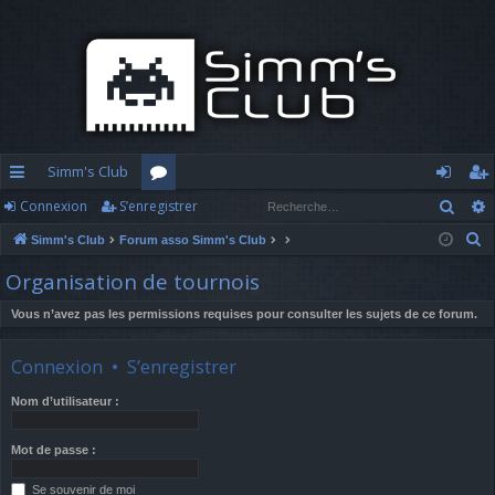
Simm's Club
Rech
Connexion
S’enregistrer
cc
or
o
’e
R
Simm's Club
Forum asso Simm's Club
ès
u
n
nr
e
Organisation de tournois
ra
m
n
eg
c
h
Vous n’avez pas les permissions requises pour consulter les sujets de ce forum.
pi
s
ex
ist
e
d
io
re
r
Connexion
•
S’enregistrer
c
e
n
r
Nom d’utilisateur :
h
e
Mot de passe :
r
Se souvenir de moi