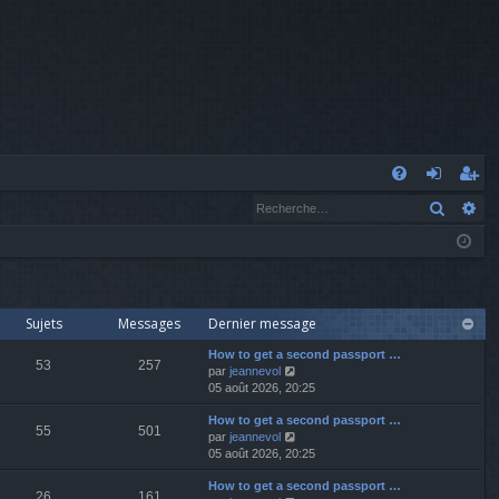
A
Recher
Re
FA
o
’e
Q
n
nr
n
eg
ex
ist
Sujets
Messages
Dernier message
io
re
How to get a second passport …
53
257
V
par
jeannevol
o
05 août 2026, 20:25
n
r
i
How to get a second passport …
r
55
501
V
par
jeannevol
l
o
05 août 2026, 20:25
e
i
d
How to get a second passport …
r
e
26
161