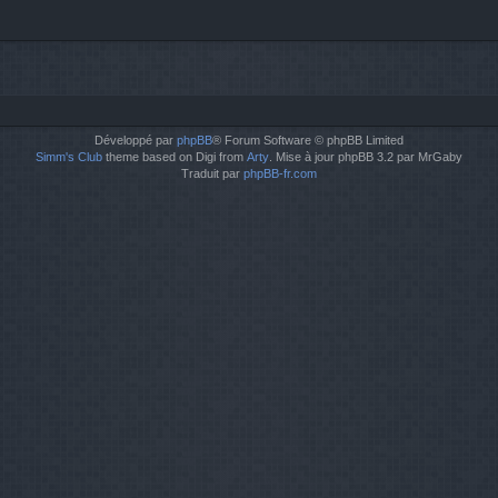
Développé par
phpBB
® Forum Software © phpBB Limited
Simm's Club
theme based on Digi from
Arty
. Mise à jour phpBB 3.2 par MrGaby
Traduit par
phpBB-fr.com