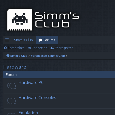
Simm's Club
Forums
Rechercher
Connexion
S’enregistrer
cc
Simm's Club
Forum asso Simm's Club
ès
ra
Hardware
pi
Forum
Hardware PC
d
e
Hardware Consoles
Émulation