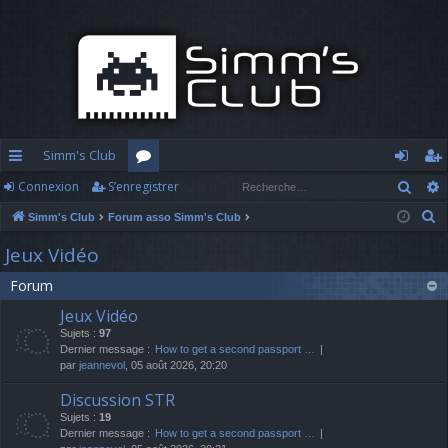
Simm's Club
Rech
Connexion
S’enregistrer
cc
or
o
’e
R
Simm's Club
Forum asso Simm's Club
ès
u
n
nr
e
Jeux Vidéo
ra
m
n
eg
c
Forum
h
pi
s
ex
ist
e
Jeux Vidéo
d
io
re
r
Sujets :
97
c
Dernier message :
How to get a second passport …
e
n
r
par
jeannevol
, 05 août 2026, 20:20
h
e
Discussion STR
r
Sujets :
19
Dernier message :
How to get a second passport …