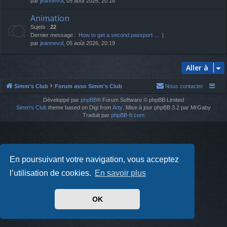
par
jeannevol
, 05 août 2026, 20:18
Animation
Sujets :
22
Dernier message :
How to get a second passport …
par
jeannevol
, 05 août 2026, 20:19
Aller à
Simm's Club
Forum asso Simm's Club
Nous contacter
Développé par
phpBB
® Forum Software © phpBB Limited
Simm's Club
theme based on Digi from
Arty
. Mise à jour phpBB 3.2 par MrGaby
Traduit par
phpBB-fr.com
En poursuivant votre navigation, vous acceptez
l’utilisation de cookies.
En savoir plus
OK