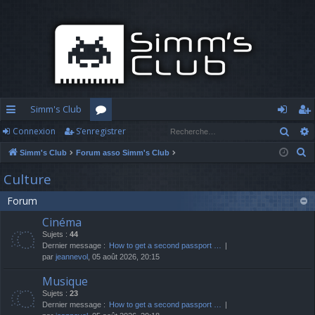
Simm's Club
Rech
Connexion
S’enregistrer
cc
or
o
’e
R
Simm's Club
Forum asso Simm's Club
ès
u
n
nr
e
Culture
ra
m
n
eg
c
Forum
h
pi
s
ex
ist
e
Cinéma
d
io
re
r
Sujets :
44
c
Dernier message :
How to get a second passport …
e
n
r
par
jeannevol
, 05 août 2026, 20:15
h
e
Musique
r
Sujets :
23
Dernier message :
How to get a second passport …