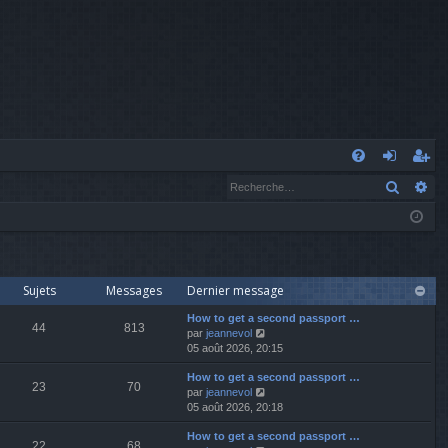
A
Recher
Re
FA
o
’e
Q
n
nr
n
eg
ex
ist
Sujets
Messages
Dernier message
io
re
How to get a second passport …
44
813
V
par
jeannevol
o
05 août 2026, 20:15
n
r
i
How to get a second passport …
r
23
70
V
par
jeannevol
l
o
05 août 2026, 20:18
e
i
d
How to get a second passport …
r
e
22
68