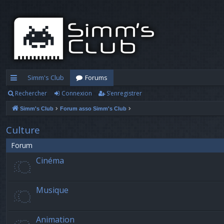
Simm's Club
Forums
Rechercher
Connexion
S’enregistrer
cc
Simm's Club
Forum asso Simm's Club
ès
ra
Culture
pi
Forum
Cinéma
d
e
Musique
Animation