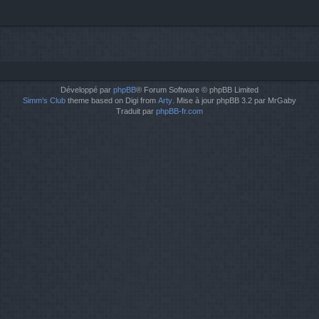
Développé par
phpBB
® Forum Software © phpBB Limited
Simm's Club
theme based on Digi from
Arty
. Mise à jour phpBB 3.2 par MrGaby
Traduit par
phpBB-fr.com