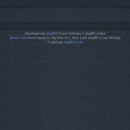
Développé par
phpBB
® Forum Software © phpBB Limited
Simm's Club
theme based on Digi from
Arty
. Mise à jour phpBB 3.2 par MrGaby
Traduit par
phpBB-fr.com