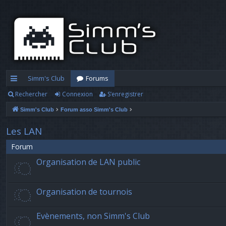
Simm's Club
Forums
Rechercher
Connexion
S’enregistrer
cc
Simm's Club
Forum asso Simm's Club
ès
ra
Les LAN
pi
Forum
Organisation de LAN public
d
e
Organisation de tournois
Evènements, non Simm's Club