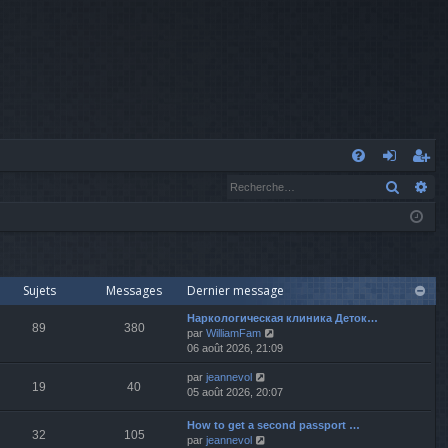
A
Recher
Re
FA
o
’e
Q
n
nr
n
eg
ex
ist
Sujets
Messages
Dernier message
io
re
Наркологическая клиника Деток…
89
380
V
par
WilliamFam
o
06 août 2026, 21:09
n
r
i
V
par
jeannevol
r
19
40
o
05 août 2026, 20:07
l
i
e
r
d
How to get a second passport …
32
105
l
e
V
par
jeannevol