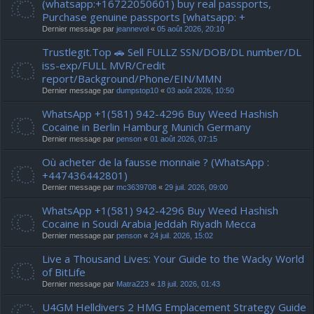
(whatsapp:+16722050601) buy real passports,
Purchase genuine passports [whatsapp: +
Dernier message par
jeannevol
«
05 août 2026, 20:10
Trustlegit.Top 🚗 Sell FULLZ SSN/DOB/DL number/DL
iss-exp/FULL MVR/Credit
report/Background/Phone/EIN/MMN
Dernier message par
dumpstop10
«
03 août 2026, 10:50
WhatsApp +1(581) 942-4296 Buy Weed Hashish
Cocaine in Berlin Hamburg Munich Germany
Dernier message par
penson
«
01 août 2026, 07:15
Où acheter de la fausse monnaie ? (WhatsApp :
+447436442801)
Dernier message par
mc3639708
«
29 juil. 2026, 09:00
WhatsApp +1(581) 942-4296 Buy Weed Hashish
Cocaine in Soudi Arabia Jeddah Riyadh Mecca
Dernier message par
penson
«
24 juil. 2026, 15:02
Live a Thousand Lives: Your Guide to the Wacky World
of BitLife
Dernier message par
Matra223
«
18 juil. 2026, 01:43
U4GM Helldivers 2 HMG Emplacement Strategy Guide