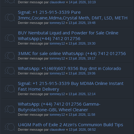
Dernier message par
clausoliver
«
14 juil. 2026, 10:19
Signal:: +1 215-915-3539 Pure
3mmc,Cocaine,Mdma,Crystal Meth, DMT, LSD, METH
Dernier message par
tommey12
«
13 juil. 2026, 19:48
BUY Nembutal Liquid and Powder for Sale Online
WhatsApp:(+44) 7412 012756
Dernier message par
tommey12
«
13 juil. 2026, 19:30
3MMC for sale online WhatsApp: (+44) 7412 012756
Dernier message par
tommey12
«
13 juil. 2026, 19:17
WhatsApp: +1(469)607-9356 Buy dmt in Colorado
Dernier message par
tommey12
«
13 juil. 2026, 19:06
Signal:: +1 215-915-3539 Buy MDMA Online Instant
Fast Home Delivery
Dernier message par
tommey12
«
13 juil. 2026, 12:14
WhatsApp: (+44) 7412 012756 Gamma-
Butyrolactone-GBL Wheel Cleaner
Dernier message par
tommey12
«
13 juil. 2026, 11:58
U4GM Path of Exile 2 Atziri’s Communion Build Tips
Dernier message par
clausoliver
«
13 juil. 2026, 08:52