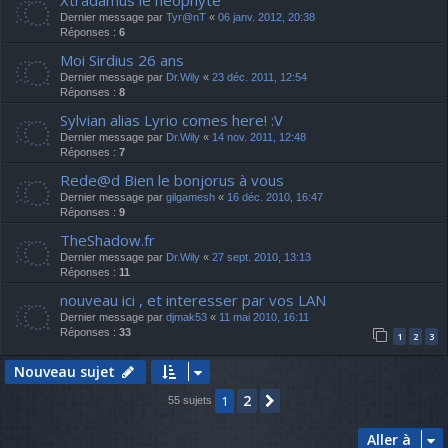
Xtradamus le néophyte
Dernier message par
Tyr@nT
«
06 janv. 2012, 20:38
Réponses :
6
Moi Sirdius 26 ans
Dernier message par
Dr.Wily
«
23 déc. 2011, 12:54
Réponses :
8
Sylvian alias Lyrio comes here! :V
Dernier message par
Dr.Wily
«
14 nov. 2011, 12:48
Réponses :
7
Rede@d Bien le bonjorus à vous
Dernier message par
gilgamesh
«
16 déc. 2010, 16:47
Réponses :
9
TheShadow.fr
Dernier message par
Dr.Wily
«
27 sept. 2010, 13:13
Réponses :
11
nouveau ici , et interesser par vos LAN
Dernier message par
djmak53
«
11 mai 2010, 16:11
Réponses :
33
1
2
3
Nouveau sujet
2
1
Suivante
55 sujets
Aller à