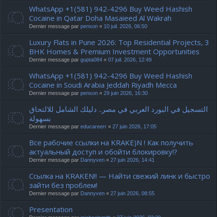
WhatsApp +1(581) 942-4296 Buy Weed Hashish
Cocaine in Qatar Doha Masaieed Al Wakrah
Dernier message par
penson
«
10 juil. 2026, 06:50
Luxury Flats in Pune 2026: Top Residential Projects, 3
BHK Homes & Premium Investment Opportunities
Dernier message par
gupta084
«
07 juil. 2026, 12:49
WhatsApp +1(581) 942-4296 Buy Weed Hashish
Cocaine in Soudi Arabia Jeddah Riyadh Mecca
Dernier message par
penson
«
29 juin 2026, 16:30
التسجيل في البورد العربي في مصر.. دليلك الشامل للالتحاق
بسهولة
Dernier message par
educareerr
«
27 juin 2026, 17:05
Все рабочие ссылки на KRAKE)N ! Как получить
актуальный доступ и обойти блокировку!?
Dernier message par
Dannyven
«
27 juin 2026, 14:41
Ссылка на KRAKEN!! — Найти свежий линк и быстро
зайти без проблем!
Dernier message par
Dannyven
«
27 juin 2026, 08:55
Presentation