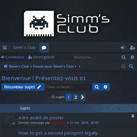
Simm's Club
Rech
Connexion
S’enregistrer
cc
or
o
’e
R
Simm's Club
Forum asso Simm's Club
ès
u
n
nr
e
Bienvenue ! Présentez-vous ici.
ra
m
n
eg
c
Rechercher
Recherche av
Nouveau sujet
h
pi
s
ex
ist
e
2
1
Suivante
55 sujets
d
io
re
r
c
e
n
r
Sujets
h
A lire avant de poster.
e
Dernier message par
President
«
11 nov. 2009, 18:40
r
How to get a second passport legally