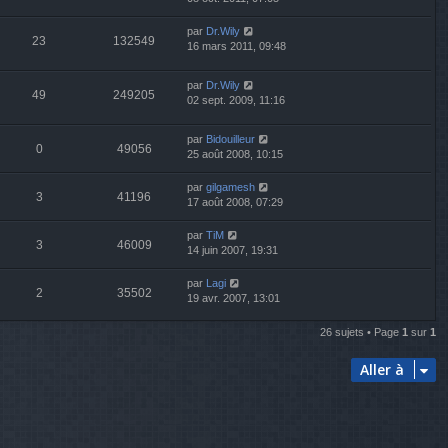
par
Dr.Wily
23
132549
16 mars 2011, 09:48
par
Dr.Wily
49
249205
02 sept. 2009, 11:16
par
Bidouilleur
0
49056
25 août 2008, 10:15
par
gilgamesh
3
41196
17 août 2008, 07:29
par
TiM
3
46009
14 juin 2007, 19:31
par
Lagi
2
35502
19 avr. 2007, 13:01
26 sujets • Page
1
sur
1
Aller à