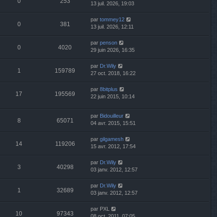
0
253
13 juil. 2026, 19:03
par
tommey12
0
381
13 juil. 2026, 12:11
par
penson
0
4020
29 juin 2026, 16:35
par
Dr.Wily
1
159789
27 oct. 2018, 16:22
par
8bitplus
17
195569
22 juin 2015, 10:14
par
Bidouilleur
8
65071
04 avr. 2015, 15:51
par
gilgamesh
14
119206
15 avr. 2012, 17:54
par
Dr.Wily
3
40298
03 janv. 2012, 12:57
par
Dr.Wily
1
32689
03 janv. 2012, 12:57
par
PXL
10
97343
08 oct. 2011, 07:05