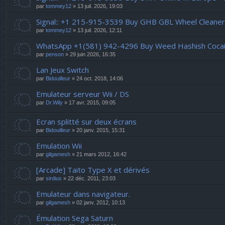
par
tommey12
» 13 juil. 2026, 19:03
Signal:: +1 215-915-3539 Buy GHB GBL Wheel Cleaner
par
tommey12
» 13 juil. 2026, 12:11
WhatsApp +1(581) 942-4296 Buy Weed Hashish Cocain
par
penson
» 29 juin 2026, 16:35
Lan Jeux Switch
par
Bidouilleur
» 24 oct. 2018, 14:06
Emulateur serveur Wii / DS
par
Dr.Wily
» 17 avr. 2015, 09:05
Ecran splitté sur deux écrans
par
Bidouilleur
» 20 janv. 2015, 15:31
Emulation Wii
par
gilgamesh
» 21 mars 2012, 16:42
[Arcade] Taito Type X et dérivés
par
sirdius
» 22 déc. 2011, 23:03
Emulateur dans navigateur.
par
gilgamesh
» 02 janv. 2012, 10:13
Émulation Sega Saturn