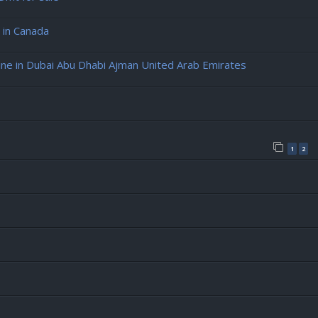
 in Canada
e in Dubai Abu Dhabi Ajman United Arab Emirates
1
2