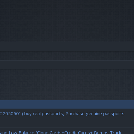
vancée
722050601) buy real passports, Purchase genuine passports
h and Low Balance (Clone Cards+Credit Cards+ Dumps Track