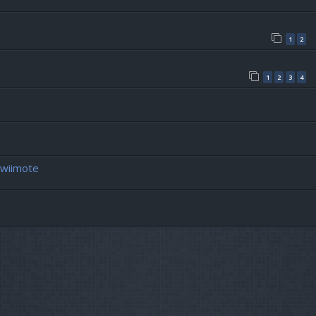
1
2
1
2
3
4
 wiimote