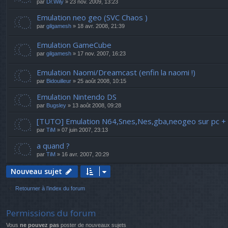
par
Dr.Wily
» 23 nov. 2009, 13:23
Emulation neo geo (SVC Chaos )
par
gilgamesh
» 18 avr. 2008, 21:39
Emulation GameCube
par
gilgamesh
» 17 nov. 2007, 16:23
Emulation Naomi/Dreamcast (enfin la naomi !)
par
Bidouilleur
» 25 août 2008, 10:15
Emulation Nintendo DS
par
Bugsley
» 13 août 2008, 09:28
[TUTO] Emulation N64,Snes,Nes,gba,neogeo sur pc +
par
TiM
» 07 juin 2007, 23:13
a quand ?
par
TiM
» 16 avr. 2007, 20:29
Nouveau sujet
Retourner à l’index du forum
Permissions du forum
Vous
ne pouvez pas
poster de nouveaux sujets