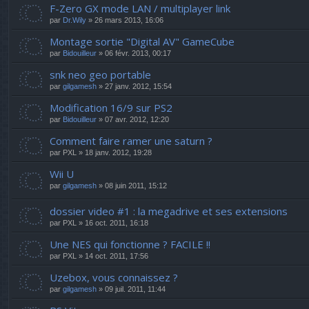
F-Zero GX mode LAN / multiplayer link
par
Dr.Wily
» 26 mars 2013, 16:06
Montage sortie "Digital AV" GameCube
par
Bidouilleur
» 06 févr. 2013, 00:17
snk neo geo portable
par
gilgamesh
» 27 janv. 2012, 15:54
Modification 16/9 sur PS2
par
Bidouilleur
» 07 avr. 2012, 12:20
Comment faire ramer une saturn ?
par
PXL
» 18 janv. 2012, 19:28
Wii U
par
gilgamesh
» 08 juin 2011, 15:12
dossier video #1 : la megadrive et ses extensions
par
PXL
» 16 oct. 2011, 16:18
Une NES qui fonctionne ? FACILE !!
par
PXL
» 14 oct. 2011, 17:56
Uzebox, vous connaissez ?
par
gilgamesh
» 09 juil. 2011, 11:44