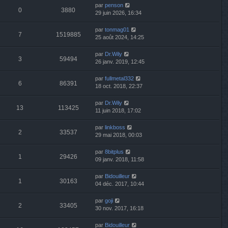
par
penson
0
3880
29 juin 2026, 16:34
par
tonmag01
7
1519885
25 août 2024, 14:25
par
Dr.Wily
3
59494
26 janv. 2019, 12:45
par
fullmetal332
6
86391
18 oct. 2018, 22:37
par
Dr.Wily
13
113425
11 juin 2018, 17:02
par
linkboss
2
33537
29 mai 2018, 00:03
par
8bitplus
1
29426
09 janv. 2018, 11:58
par
Bidouilleur
1
30163
04 déc. 2017, 10:44
par
goji
2
33405
30 nov. 2017, 16:18
par
Bidouilleur