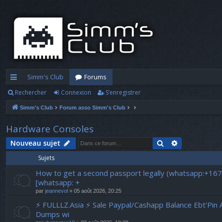
Simm's Club
Forums
Rechercher
Connexion
S’enregistrer
cc
Simm's Club
Forum asso Simm's Club
ès
ra
Hardware Consoles
pi
Rechercher
Recherche a
Nouveau sujet
Sujets
d
How to get a second passport legally (whatsapp:+16
e
[whatsapp: +
par
jeannevol
» 05 août 2026, 20:25
⚡ FULLLZ.Asia ⚡ Sale Paypal/Cashapp Balance Ebt'Pin 
Dumps wi