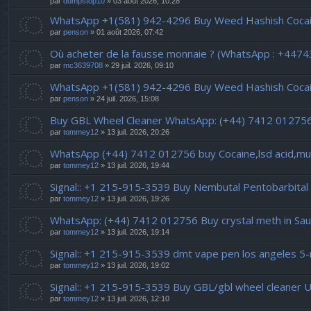
par
dumpstop10
» 03 août 2026, 10:28
WhatsApp +1(581) 942-4296 Buy Weed Hashish Cocain
par
penson
» 01 août 2026, 07:42
Où acheter de la fausse monnaie ? (WhatsApp : +447
par
mc3639708
» 29 juil. 2026, 09:10
WhatsApp +1(581) 942-4296 Buy Weed Hashish Cocaine
par
penson
» 24 juil. 2026, 15:08
Buy GBL Wheel Cleaner WhatsApp: (+44) 7412 01275
par
tommey12
» 13 juil. 2026, 20:26
WhatsApp (+44) 7412 012756 buy Cocaine,lsd acid,m
par
tommey12
» 13 juil. 2026, 19:44
Signal:: +1 215-915-3539 Buy Nembutal Pentobarbital 
par
tommey12
» 13 juil. 2026, 19:26
WhatsApp: (+44) 7412 012756 Buy crystal meth in Sau
par
tommey12
» 13 juil. 2026, 19:14
Signal:: +1 215-915-3539 dmt vape pen los angeles 5
par
tommey12
» 13 juil. 2026, 19:02
Signal:: +1 215-915-3539 Buy GBL/gbl wheel cleaner U
par
tommey12
» 13 juil. 2026, 12:10