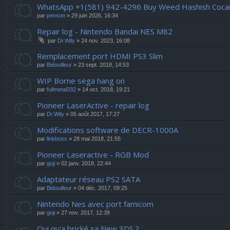
WhatsApp +1(581) 942-4296 Buy Weed Hashish Cocain
par
penson
» 29 juin 2026, 16:34
Repair log - Nintendo Bandai NES M82
par
Dr.Wily
» 24 nov. 2023, 16:08
Remplacement port HDMI PS3 Slim
par
Bidouilleur
» 23 sept. 2018, 14:53
WIP Borne sega hang on
par
fullmetal332
» 14 oct. 2018, 19:21
Pioneer LaserActive - repair log
par
Dr.Wily
» 05 août 2017, 17:27
Modifications software de DECR-1000A
par
linkboss
» 28 mai 2018, 21:55
Pioneer Laseractive - RGB Mod
par
goji
» 02 janv. 2018, 22:44
Adaptateur réseau PS2 SATA
par
Bidouilleur
» 04 déc. 2017, 09:25
Nintendo Nes avec port famicom
par
goji
» 27 nov. 2017, 12:39
Qui qu'a brické sa New 3DS ?