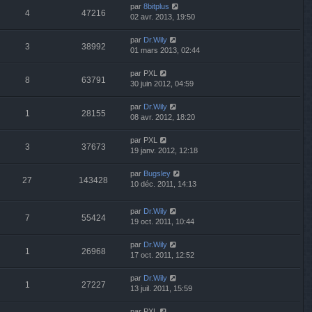
par
8bitplus
4
47216
02 avr. 2013, 19:50
par
Dr.Wily
3
38992
01 mars 2013, 02:44
par
PXL
8
63791
30 juin 2012, 04:59
par
Dr.Wily
1
28155
08 avr. 2012, 18:20
par
PXL
3
37673
19 janv. 2012, 12:18
par
Bugsley
27
143428
10 déc. 2011, 14:13
par
Dr.Wily
7
55424
19 oct. 2011, 10:44
par
Dr.Wily
1
26968
17 oct. 2011, 12:52
par
Dr.Wily
1
27227
13 juil. 2011, 15:59
par
PXL