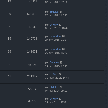
16
123457
02 oct. 2017, 02:58
par
8bitplus
89
605319
27 avr. 2017, 17:15
par
Dr.Wily
4
45233
01 déc. 2016, 16:42
par
Bidouilleur
15
145728
27 avr. 2015, 21:37
par
Bidouilleur
25
148671
25 avr. 2015, 15:33
par
Bugsley
3
46428
14 avr. 2015, 17:45
par
Dr.Wily
41
231389
31 mars 2015, 14:54
par
8bitplus
6
50519
07 mai 2014, 09:10
par
Dr.Wily
3
39475
14 mai 2013, 12:09