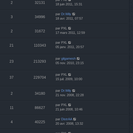
2
32131
18 juin 2011, 15:31
par
Dr.Wily
3
34996
18 avr. 2011, 07:57
par
PXL
2
31672
17 mars 2011, 12:59
par
PXL
21
110343
05 janv. 2011, 20:57
par
gilgamesh
23
213293
05 nov. 2010, 23:15
par
PXL
37
229704
15 juil. 2009, 10:00
par
Dr.Wily
2
34180
21 nov. 2008, 22:28
par
PXL
11
86627
21 juin 2008, 10:46
par
DistrAA
4
40225
20 avr. 2008, 13:32