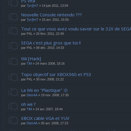
PS Vita
par
Tyr@nT
» 14 juin 2011, 13:04
Nouvelle Console nintendo ???
par
Tyr@nT
» 15 avr. 2011, 15:55
Tout ce que vous avez voulu savoir sur le 32X de SEGA
par
PXL
» 20 févr. 2011, 22:49
SEGA c'est plus gros que toi !!
par
PXL
» 08 déc. 2010, 14:33
Wii [Hack]
par
TiM
» 24 mars 2008, 18:16
Topo objectif sur XBOX360 et PS3
par
PXL
» 30 nov. 2008, 21:22
La Wii en "Plastique" :D
par
DistrAA
» 19 nov. 2008, 17:35
oh wii ?
par
TiM
» 14 avr. 2007, 18:44
XBOX cable VGA et YUV
par
DistrAA
» 05 avr. 2008, 17:23