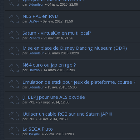
par
Bidouilleur
» 04 janv. 2016, 22:06
NES PAL en RVB
par
Dr.Wily
» 09 févr. 2012, 13:50
Saturn - VirtualOn en multi local?
par
Renard
» 23 nov. 2016, 21:26
Mise en place de Disney Dancing Museum (DDR)
par
Bidouilleur
» 30 mars 2015, 08:28
N64 euro ou jap en rgb ?
par
Dalixoo
» 14 mars 2015, 21:08
Emulation de stick pour jeux de plateforme, course ?
par
Bidouilleur
» 13 avr. 2015, 15:06
[HELP] pour une AES oxydée
par
PXL
» 27 sept. 2014, 12:38
Utiliser un cable RGB sur une Saturn JAP !!!
par
PXL
» 20 avr. 2014, 20:59
La SEGA Pluto
par
Tyr@nT
» 22 avr. 2013, 09:03