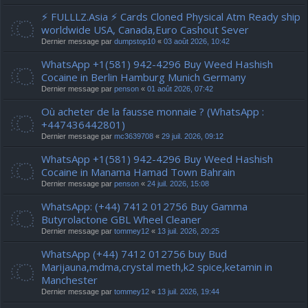
⚡ FULLLZ.Asia ⚡ Cards Cloned Physical Atm Ready ship
worldwide USA, Canada,Euro Cashout Sever
Dernier message par
dumpstop10
«
03 août 2026, 10:42
WhatsApp +1(581) 942-4296 Buy Weed Hashish
Cocaine in Berlin Hamburg Munich Germany
Dernier message par
penson
«
01 août 2026, 07:42
Où acheter de la fausse monnaie ? (WhatsApp :
+447436442801)
Dernier message par
mc3639708
«
29 juil. 2026, 09:12
WhatsApp +1(581) 942-4296 Buy Weed Hashish
Cocaine in Manama Hamad Town Bahrain
Dernier message par
penson
«
24 juil. 2026, 15:08
WhatsApp: (+44) 7412 012756 Buy Gamma
Butyrolactone GBL Wheel Cleaner
Dernier message par
tommey12
«
13 juil. 2026, 20:25
WhatsApp (+44) 7412 012756 buy Bud
Marijauna,mdma,crystal meth,k2 spice,ketamin in
Manchester
Dernier message par
tommey12
«
13 juil. 2026, 19:44