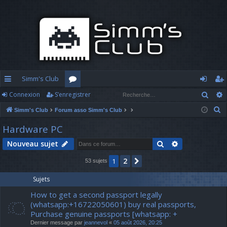
Simm's Club
Rech
Connexion
S’enregistrer
cc
or
o
’e
R
Simm's Club
Forum asso Simm's Club
ès
u
n
nr
e
Hardware PC
ra
m
n
eg
c
Rechercher
Recherche av
Nouveau sujet
h
pi
s
ex
ist
e
2
1
Suivante
53 sujets
d
io
re
r
c
e
n
r
Sujets
h
How to get a second passport legally
e
(whatsapp:+16722050601) buy real passports,
r
Purchase genuine passports [whatsapp: +
Dernier message par
jeannevol
«
05 août 2026, 20:25