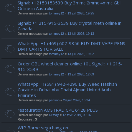
Signal: +12159153539 Buy 3mmc 2mmc 4mmc Gbl
Online in Australia
Dernier message par
tommey12
«
13 juil. 2026, 19:25
Signal:: +1 215-915-3539 Buy crystal meth online in
Canada
Dernier message par
tommey12
«
13 juil. 2026, 19:13
WhatsApp: +1 (469) 607-9356 BUY DMT VAPE PENS -
DMT CARTS FOR SALE
Dernier message par
tommey12
«
13 juil. 2026, 19:02
Order GBL wheel cleaner online 10L Signal:: +1 215-
915-3539
Dernier message par
tommey12
«
13 juil. 2026, 12:09
WhatsApp +1(581) 942-4296 Buy Weed Hashish
Cocaine in Dubai Abu Dhabi Ajman United Arab
Emirates
Dernier message par
penson
«
29 juin 2026, 16:34
restauration AMSTRAD CPC 6128 PLUS
Dernier message par
Dr.Wily
«
12 févr. 2019, 00:16
Réponses :
3
WIP Borne sega hang on