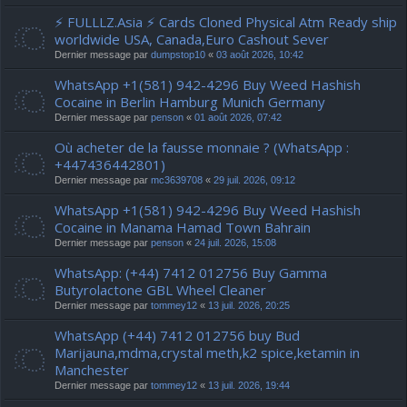
⚡ FULLLZ.Asia ⚡ Cards Cloned Physical Atm Ready ship
worldwide USA, Canada,Euro Cashout Sever
Dernier message par
dumpstop10
«
03 août 2026, 10:42
WhatsApp +1(581) 942-4296 Buy Weed Hashish
Cocaine in Berlin Hamburg Munich Germany
Dernier message par
penson
«
01 août 2026, 07:42
Où acheter de la fausse monnaie ? (WhatsApp :
+447436442801)
Dernier message par
mc3639708
«
29 juil. 2026, 09:12
WhatsApp +1(581) 942-4296 Buy Weed Hashish
Cocaine in Manama Hamad Town Bahrain
Dernier message par
penson
«
24 juil. 2026, 15:08
WhatsApp: (+44) 7412 012756 Buy Gamma
Butyrolactone GBL Wheel Cleaner
Dernier message par
tommey12
«
13 juil. 2026, 20:25
WhatsApp (+44) 7412 012756 buy Bud
Marijauna,mdma,crystal meth,k2 spice,ketamin in
Manchester
Dernier message par
tommey12
«
13 juil. 2026, 19:44