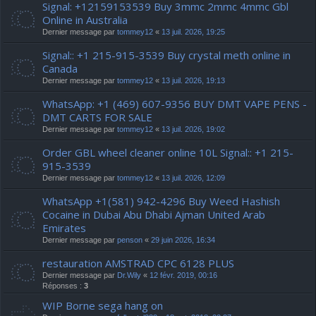
Signal: +12159153539 Buy 3mmc 2mmc 4mmc Gbl
Online in Australia
Dernier message par
tommey12
«
13 juil. 2026, 19:25
Signal:: +1 215-915-3539 Buy crystal meth online in
Canada
Dernier message par
tommey12
«
13 juil. 2026, 19:13
WhatsApp: +1 (469) 607-9356 BUY DMT VAPE PENS -
DMT CARTS FOR SALE
Dernier message par
tommey12
«
13 juil. 2026, 19:02
Order GBL wheel cleaner online 10L Signal:: +1 215-
915-3539
Dernier message par
tommey12
«
13 juil. 2026, 12:09
WhatsApp +1(581) 942-4296 Buy Weed Hashish
Cocaine in Dubai Abu Dhabi Ajman United Arab
Emirates
Dernier message par
penson
«
29 juin 2026, 16:34
restauration AMSTRAD CPC 6128 PLUS
Dernier message par
Dr.Wily
«
12 févr. 2019, 00:16
Réponses :
3
WIP Borne sega hang on