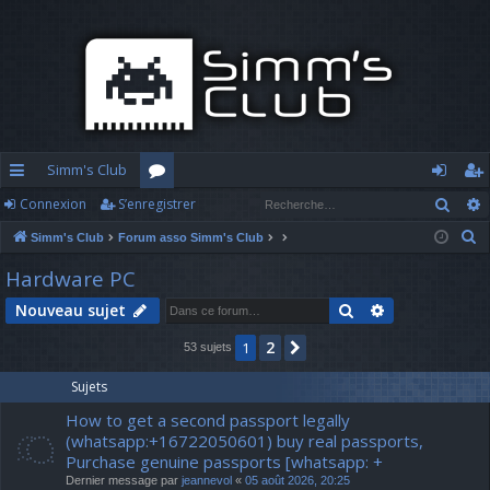
Simm's Club
Rech
Connexion
S’enregistrer
cc
or
o
’e
R
Simm's Club
Forum asso Simm's Club
ès
u
n
nr
e
Hardware PC
ra
m
n
eg
c
Rechercher
Recherche av
Nouveau sujet
h
pi
s
ex
ist
e
2
1
Suivante
53 sujets
d
io
re
r
c
e
n
r
Sujets
h
How to get a second passport legally
e
(whatsapp:+16722050601) buy real passports,
r
Purchase genuine passports [whatsapp: +
Dernier message par
jeannevol
«
05 août 2026, 20:25