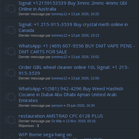
Signal: +12159153539 Buy 3mmc 2mmc 4mmc Gbl
Online in Australia
Dernier message par
tommey12
«
13 juil. 2026, 19:25
Signal:: +1 215-915-3539 Buy crystal meth online in
Canada
Dernier message par
tommey12
«
13 juil. 2026, 19:13
WhatsApp: +1 (469) 607-9356 BUY DMT VAPE PENS -
DMT CARTS FOR SALE
Dernier message par
tommey12
«
13 juil. 2026, 19:02
Order GBL wheel cleaner online 10L Signal:: +1 215-
915-3539
Dernier message par
tommey12
«
13 juil. 2026, 12:09
WhatsApp +1(581) 942-4296 Buy Weed Hashish
Cocaine in Dubai Abu Dhabi Ajman United Arab
Emirates
Dernier message par
penson
«
29 juin 2026, 16:34
restauration AMSTRAD CPC 6128 PLUS
Dernier message par
Dr.Wily
«
12 févr. 2019, 00:16
Réponses :
3
WIP Borne sega hang on