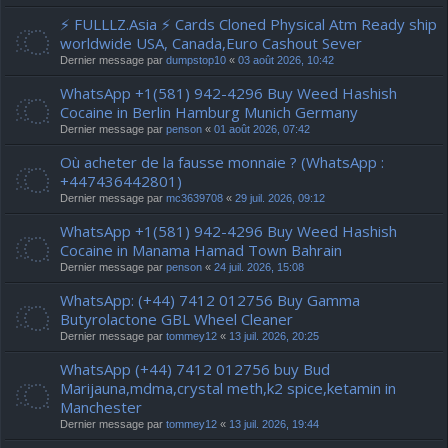
⚡ FULLLZ.Asia ⚡ Cards Cloned Physical Atm Ready ship
worldwide USA, Canada,Euro Cashout Sever
Dernier message par
dumpstop10
«
03 août 2026, 10:42
WhatsApp +1(581) 942-4296 Buy Weed Hashish
Cocaine in Berlin Hamburg Munich Germany
Dernier message par
penson
«
01 août 2026, 07:42
Où acheter de la fausse monnaie ? (WhatsApp :
+447436442801)
Dernier message par
mc3639708
«
29 juil. 2026, 09:12
WhatsApp +1(581) 942-4296 Buy Weed Hashish
Cocaine in Manama Hamad Town Bahrain
Dernier message par
penson
«
24 juil. 2026, 15:08
WhatsApp: (+44) 7412 012756 Buy Gamma
Butyrolactone GBL Wheel Cleaner
Dernier message par
tommey12
«
13 juil. 2026, 20:25
WhatsApp (+44) 7412 012756 buy Bud
Marijauna,mdma,crystal meth,k2 spice,ketamin in
Manchester
Dernier message par
tommey12
«
13 juil. 2026, 19:44