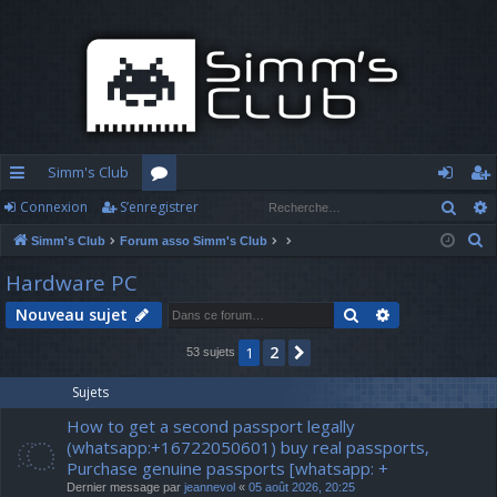
Simm's Club
Rech
Connexion
S’enregistrer
cc
or
o
’e
R
Simm's Club
Forum asso Simm's Club
ès
u
n
nr
e
Hardware PC
ra
m
n
eg
c
Rechercher
Recherche av
Nouveau sujet
h
pi
s
ex
ist
e
2
1
Suivante
53 sujets
d
io
re
r
c
e
n
r
Sujets
h
How to get a second passport legally
e
(whatsapp:+16722050601) buy real passports,
r
Purchase genuine passports [whatsapp: +
Dernier message par
jeannevol
«
05 août 2026, 20:25