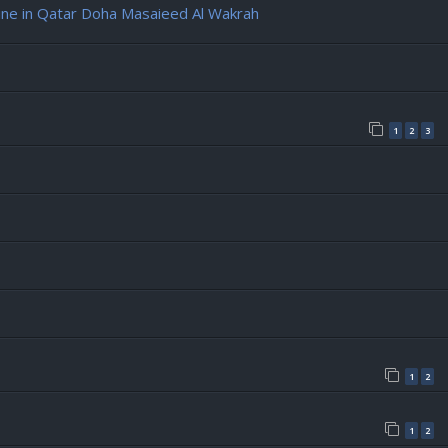
e in Qatar Doha Masaieed Al Wakrah
1
2
3
1
2
1
2