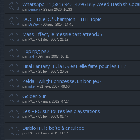
WhatsApp +1(581) 942-4296 Buy Weed Hashish Cocain
par
penson
» 29 juin 2026, 16:33
DOC - Duel Of Champion - THE topic
par
Dr.Wily
» 06 janv. 2014, 14:41
Mass Effect, le messie tant attendu ?
par
PXL
» 01 déc. 2007, 21:12
Top rpg ps2
par
fayt
» 09 mars 2007, 10:11
Final Fantasy III, la DS est-elle faite pour les FF ?
par
PXL
» 25 févr. 2007, 20:52
Zelda Twilight princesse, un bon jeu?
par
joker
» 21 févr. 2007, 09:56
Golden Sun
par
PXL
» 07 mars 2012, 07:14
Les RPG sur toutes les playstations
par
PXL
» 03 févr. 2009, 01:47
Diablo III, la boîte à enculade
par
PXL
» 01 août 2011, 14:57