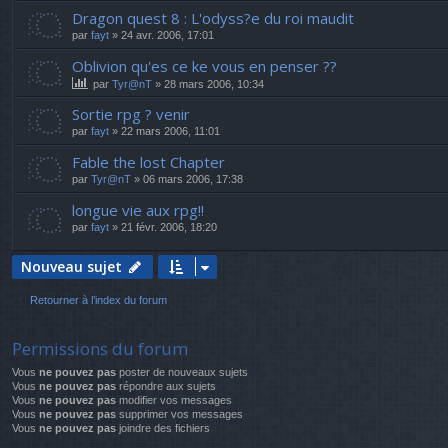
Dragon quest 8 : L'odyss?e du roi maudit
par
fayt
» 24 avr. 2006, 17:01
Oblivion qu'es ce ke vous en penser ??
par
Tyr@nT
» 28 mars 2006, 10:34
Sortie rpg ? venir
par
fayt
» 22 mars 2006, 11:01
Fable the lost Chapter
par
Tyr@nT
» 06 mars 2006, 17:38
longue vie aux rpg!!
par
fayt
» 21 févr. 2006, 18:20
Nouveau sujet
Retourner à l’index du forum
Permissions du forum
Vous
ne pouvez pas
poster de nouveaux sujets
Vous
ne pouvez pas
répondre aux sujets
Vous
ne pouvez pas
modifier vos messages
Vous
ne pouvez pas
supprimer vos messages
Vous
ne pouvez pas
joindre des fichiers