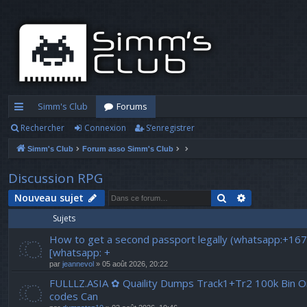
Simm's Club
Forums
Rechercher
Connexion
S’enregistrer
cc
Simm's Club
Forum asso Simm's Club
ès
ra
Discussion RPG
pi
Rechercher
Recherche a
Nouveau sujet
Sujets
d
How to get a second passport legally (whatsapp:+16
e
[whatsapp: +
par
jeannevol
» 05 août 2026, 20:22
FULLLZ.ASIA ✿ Quaility Dumps Track1+Tr2 100k Bin Onl
codes Can