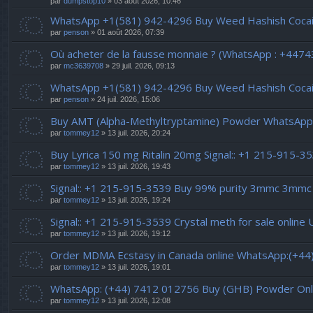
par
dumpstop10
» 03 août 2026, 10:46
WhatsApp +1(581) 942-4296 Buy Weed Hashish Cocai
par
penson
» 01 août 2026, 07:39
Où acheter de la fausse monnaie ? (WhatsApp : +447
par
mc3639708
» 29 juil. 2026, 09:13
WhatsApp +1(581) 942-4296 Buy Weed Hashish Cocaine
par
penson
» 24 juil. 2026, 15:06
Buy AMT (Alpha-Methyltryptamine) Powder WhatsApp.
par
tommey12
» 13 juil. 2026, 20:24
Buy Lyrica 150 mg Ritalin 20mg Signal:: +1 215-915-3539
par
tommey12
» 13 juil. 2026, 19:43
Signal:: +1 215-915-3539 Buy 99% purity 3mmc 3mmc
par
tommey12
» 13 juil. 2026, 19:24
Signal:: +1 215-915-3539 Crystal meth for sale online
par
tommey12
» 13 juil. 2026, 19:12
Order MDMA Ecstasy in Canada online WhatsApp:(+4
par
tommey12
» 13 juil. 2026, 19:01
WhatsApp: (+44) 7412 012756 Buy (GHB) Powder Onl
par
tommey12
» 13 juil. 2026, 12:08