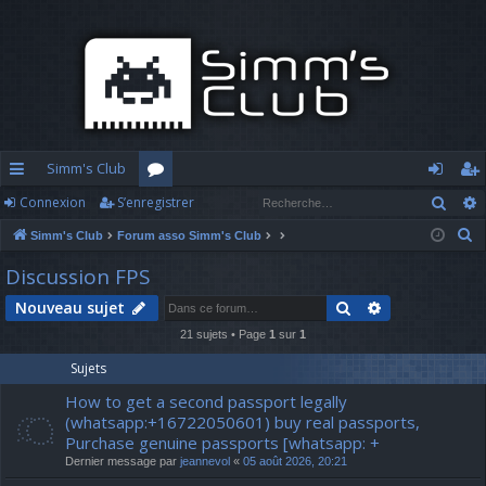
Simm's Club
Rech
Connexion
S’enregistrer
cc
or
o
’e
R
Simm's Club
Forum asso Simm's Club
ès
u
n
nr
e
Discussion FPS
ra
m
n
eg
c
Rechercher
Recherche av
Nouveau sujet
h
pi
s
ex
ist
e
21 sujets • Page
1
sur
1
d
io
re
r
Sujets
c
e
n
r
How to get a second passport legally
h
(whatsapp:+16722050601) buy real passports,
e
Purchase genuine passports [whatsapp: +
r
Dernier message par
jeannevol
«
05 août 2026, 20:21