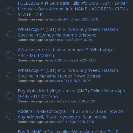
FULLLZ.ASIA ✿ Sells data FullzInfo DOB - SSN - Driver
LIcense - Bank Account info NAME - ADDRESS - CITY -
STATE - ZIP -
Dernier message par
dumpstop10
«
03 août 2026, 11:41
WhatsApp +1(581) 942-4296 Buy Weed Hashish
Cocaine in Sydney Melbourne Brisbane
Dernier message par
penson
«
01 août 2026, 07:39
Où acheter de la fausse monnaie ? (WhatsApp :
+447436442801)
Dernier message par
mc3639708
«
29 juil. 2026, 09:14
WhatsApp +1(581) 942-4296 Buy Weed Hashish
Cocaine in Manama Hamad Town Bahrain
Dernier message par
penson
«
24 juil. 2026, 15:06
Buy Alpha Methyltryptamine (AMT) Online WhatsApp..
(+44) 7412 012756
Dernier message par
tommey12
«
13 juil. 2026, 20:23
Adderall in Riyadh Signal:: +1 215-915-3539 How to
buy Adderall, Ritalin, Vyvanse in Saudi Arabia
Dernier message par
tommey12
«
13 juil. 2026, 19:42
Buy 3-MMC in Spain online WhatsApp: (+44) 7412