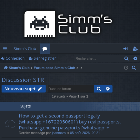
Simm's Club
Rech
Connexion
S’enregistrer
cc
or
o
’e
R
Simm's Club
Forum asso Simm's Club
ès
u
n
nr
e
Discussion STR
ra
m
n
eg
c
Rechercher
Recherche av
Nouveau sujet
h
pi
s
ex
ist
e
19 sujets • Page
1
sur
1
d
io
re
r
Sujets
c
e
n
r
How to get a second passport legally
h
(whatsapp:+16722050601) buy real passports,
e
Purchase genuine passports [whatsapp: +
r
Dernier message par
jeannevol
«
05 août 2026, 20:21