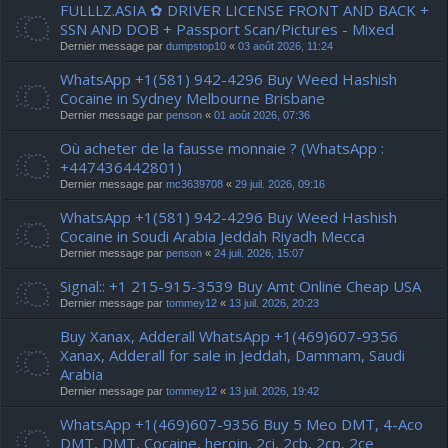
FULLLZ.ASIA ✿ DRIVER LICENSE FRONT AND BACK +
SSN AND DOB + Passport Scan/Pictures - Mixed
Dernier message par
dumpstop10
«
03 août 2026, 11:24
WhatsApp +1(581) 942-4296 Buy Weed Hashish
Cocaine in Sydney Melbourne Brisbane
Dernier message par
penson
«
01 août 2026, 07:36
Où acheter de la fausse monnaie ? (WhatsApp :
+447436442801)
Dernier message par
mc3639708
«
29 juil. 2026, 09:16
WhatsApp +1(581) 942-4296 Buy Weed Hashish
Cocaine in Soudi Arabia Jeddah Riyadh Mecca
Dernier message par
penson
«
24 juil. 2026, 15:07
Signal:: +1 215-915-3539 Buy Amt Online Cheap USA
Dernier message par
tommey12
«
13 juil. 2026, 20:23
Buy Xanax, Adderall WhatsApp +1(469)607-9356
Xanax, Adderall for sale in Jeddah, Dammam, Saudi
Arabia
Dernier message par
tommey12
«
13 juil. 2026, 19:42
WhatsApp +1(469)607-9356 Buy 5 Meo DMT, 4-Aco
DMT, DMT, Cocaine, heroin, 2ci, 2cb, 2cp, 2ce