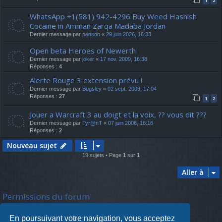
1
2
WhatsApp +1(581) 942-4296 Buy Weed Hashish
Cocaine in Amman Zarqa Madaba Jordan
Dernier message par
penson
«
29 juin 2026, 16:33
Open beta Heroes of Newerth
Dernier message par
joker
«
17 nov. 2009, 16:38
Réponses :
4
Alerte Rouge 3 extension prévu !
Dernier message par
Bugsley
«
02 sept. 2009, 17:04
Réponses :
27
1
2
Jouer a Warcraft 3 au doigt et la voix, ?? vous dit ???
Dernier message par
Tyr@nT
«
07 juin 2006, 16:16
Réponses :
2
Nouveau sujet
19 sujets • Page
1
sur
1
Aller à
Permissions du forum
Vous
ne pouvez pas
poster de nouveaux sujets
Vous
ne pouvez pas
répondre aux sujets
En poursuivant votre navigation, vous acceptez