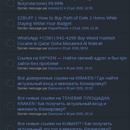
Butyrolactone) 99.99%
Dernier message par
tommey12
«
13 juil. 2026, 12:05
EZBUFF | How to Buy Path of Exile 2 Items While
Staying Within Your Budget
Dernier message par
RoguePhoenix
«
13 juil. 2026, 01:38
WhatsApp +1(581) 942-4296 Buy Weed Hashish
Cocaine in Qatar Doha Masaieed Al Wakrah
Dernier message par
penson
«
10 juil. 2026, 06:51
Ссылка на KR*KEN — Найти свежий адрес и быстро
зайти без проблем!
Dernier message par
Dannyven
«
30 juin 2026, 23:41
Все доверенные ссылки на K!RAKEN ! Где найти
актуальный вход и миновать блокировку!?
Dernier message par
Dannyven
«
30 juin 2026, 22:03
Все новые ссылки на ТЕНЕВАЯ ПЛОЩАДКА
KRAKEN ! Как получить актуальный вход и
миновать блокировку!?
Dernier message par
Dannyven
«
30 juin 2026, 20:14
Все новые ссылки на KrAkeN?? ! Как получить
актуальный доступ и миновать блокировку!?