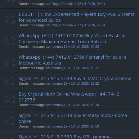
Dernier message par
RoguePhoenix
«
22 juil. 2026, 08:01
EZBUFF | How Experienced Players Buy POE 2 Items
for Advanced Builds
Dernier message par
RoguePhoenix
«
17 juil. 2026, 03:34
WhatsApp (+44) 7412 012756 Buy Weed Hashish
Cocaine in Manama Hamad Town Bahrain
Dernier message par
tommey12
«
13 juil. 2026, 20:22
WhatsApp: (+44) 7412 012756 Fentanyl for sale in
Melbourne Australia
Dernier message par
tommey12
«
13 juil. 2026, 19:37
Signal:: +1 215-915-3539 Buy 3-MMC Crystals Online
Dernier message par
tommey12
«
13 juil. 2026, 19:22
Buy Crystal Meth Online WhatsApp: (+44) 7412
012756
Dernier message par
tommey12
«
13 juil. 2026, 19:10
Signal:: +1 215-915-3539 buy ecstasy molly/mdma
online
Dernier message par
tommey12
«
13 juil. 2026, 18:59
Signal:: +1 215-915-3539 Buy GBL (gamma-