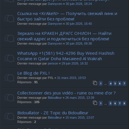
Dernier message par
Dannyven
«
30 juin 2026, 18:24
Ссылка на <KrAkeN> — Получить свежий линк и
быстро зайти без проблем!
Dernier message par
Dannyven
«
30 juin 2026, 16:40
Зеркало на КРАКЕН ДРАГС ОНИОН — Найти
свежий адрес и подключиться без проблем!
Dernier message par
Dannyven
«
30 juin 2026, 09:38
WhatsApp +1(581) 942-4296 Buy Weed Hashish
Cocaine in Qatar Doha Masaieed Al Wakrah
Dernier message par
penson
«
29 juin 2026, 16:32
Le Blog de PXL !
Dernier message par
PXL
«
31 mars 2015, 19:53
Réponses :
91
1
4
5
6
7
…
Collectionner des jeux vidéo - ruine ou mine d'or ?
Dernier message par
Bidouilleur
«
26 mars 2015, 13:39
Réponses :
105
1
5
6
7
8
…
Bidouillator - ZE Topic du Bidouilleur
Dernier message par
Bidouilleur
«
15 mars 2015, 13:07
Réponses :
2