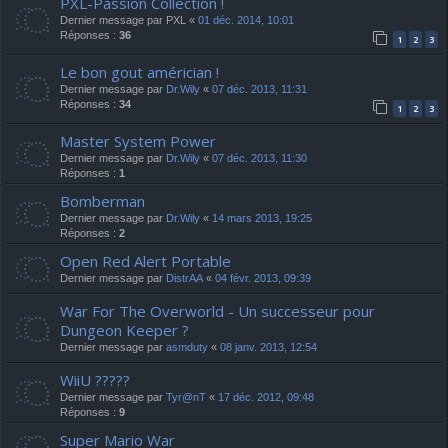
PXL-Passion Collection !
Dernier message par
PXL
«
01 déc. 2014, 10:01
Réponses :
36
1
2
3
Le bon gout américian !
Dernier message par
Dr.Wily
«
07 déc. 2013, 11:31
Réponses :
34
1
2
3
Master System Power
Dernier message par
Dr.Wily
«
07 déc. 2013, 11:30
Réponses :
1
Bomberman
Dernier message par
Dr.Wily
«
14 mars 2013, 19:25
Réponses :
2
Open Red Alert Portable
Dernier message par
DistrAA
«
04 févr. 2013, 09:39
War For The Overworld - Un successeur pour
Dungeon Keeper ?
Dernier message par
asmduty
«
08 janv. 2013, 12:54
WiiU ?????
Dernier message par
Tyr@nT
«
17 déc. 2012, 09:48
Réponses :
9
Super Mario War