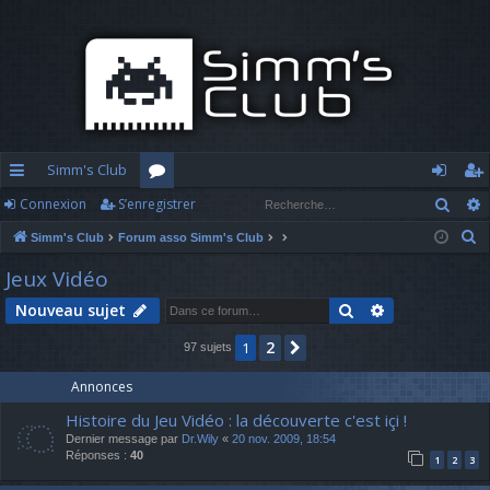
Simm's Club
Rech
Connexion
S’enregistrer
cc
or
o
’e
R
Simm's Club
Forum asso Simm's Club
ès
u
n
nr
e
Jeux Vidéo
ra
m
n
eg
c
Rechercher
Recherche av
Nouveau sujet
h
pi
s
ex
ist
e
2
1
Suivante
97 sujets
d
io
re
r
c
e
n
r
Annonces
h
Histoire du Jeu Vidéo : la découverte c'est içi !
e
Dernier message par
Dr.Wily
«
20 nov. 2009, 18:54
r
Réponses :
40
1
2
3