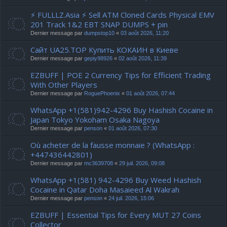
⚡ FULLLZ.Asia ⚡ Sell ATM Cloned Cards Physical EMV
201 Track 1&2 EBT SNAP DUMPS + pin
Dernier message par
dumpstop10
«
03 août 2026, 11:20
Сайт UA25.TOP Купить КОКАИН в Киеве
Dernier message par
gepiy98926
«
02 août 2026, 11:39
EZBUFF | POE 2 Currency Tips for Efficient Trading
With Other Players
Dernier message par
RoguePhoenix
«
01 août 2026, 07:44
WhatsApp +1(581)942-4296 Buy Hashish Cocaine in
Japan Tokyo Yokoham Osaka Nagoya
Dernier message par
penson
«
01 août 2026, 07:30
Où acheter de la fausse monnaie ? (WhatsApp :
+447436442801)
Dernier message par
mc3639708
«
29 juil. 2026, 09:08
WhatsApp +1(581) 942-4296 Buy Weed Hashish
Cocaine in Qatar Doha Masaieed Al Wakrah
Dernier message par
penson
«
24 juil. 2026, 15:06
EZBUFF | Essential Tips for Every MUT 27 Coins
Collector