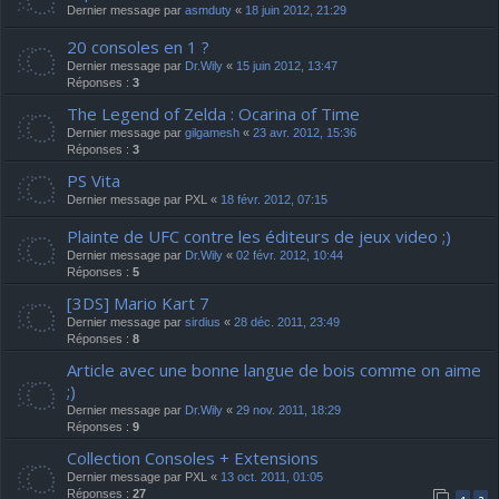
Dernier message par
asmduty
«
18 juin 2012, 21:29
20 consoles en 1 ?
Dernier message par
Dr.Wily
«
15 juin 2012, 13:47
Réponses :
3
The Legend of Zelda : Ocarina of Time
Dernier message par
gilgamesh
«
23 avr. 2012, 15:36
Réponses :
3
PS Vita
Dernier message par
PXL
«
18 févr. 2012, 07:15
Plainte de UFC contre les éditeurs de jeux video ;)
Dernier message par
Dr.Wily
«
02 févr. 2012, 10:44
Réponses :
5
[3DS] Mario Kart 7
Dernier message par
sirdius
«
28 déc. 2011, 23:49
Réponses :
8
Article avec une bonne langue de bois comme on aime
;)
Dernier message par
Dr.Wily
«
29 nov. 2011, 18:29
Réponses :
9
Collection Consoles + Extensions
Dernier message par
PXL
«
13 oct. 2011, 01:05
Réponses :
27