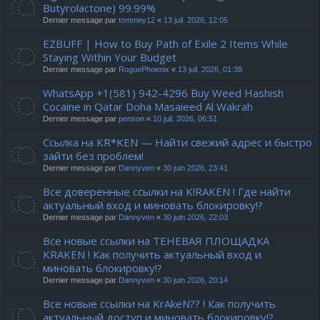
Butyrolactone) 99.99%
Dernier message par
tommey12
«
13 juil. 2026, 12:05
EZBUFF | How to Buy Path of Exile 2 Items While
Staying Within Your Budget
Dernier message par
RoguePhoenix
«
13 juil. 2026, 01:38
WhatsApp +1(581) 942-4296 Buy Weed Hashish
Cocaine in Qatar Doha Masaieed Al Wakrah
Dernier message par
penson
«
10 juil. 2026, 06:51
Ссылка на KR*KEN — Найти свежий адрес и быстро
зайти без проблем!
Dernier message par
Dannyven
«
30 juin 2026, 23:41
Все доверенные ссылки на K!RAKEN ! Где найти
актуальный вход и миновать блокировку!?
Dernier message par
Dannyven
«
30 juin 2026, 22:03
Все новые ссылки на ТЕНЕВАЯ ПЛОЩАДКА
KRAKEN ! Как получить актуальный вход и
миновать блокировку!?
Dernier message par
Dannyven
«
30 juin 2026, 20:14
Все новые ссылки на KrAkeN?? ! Как получить
актуальный доступ и миновать блокировку!?