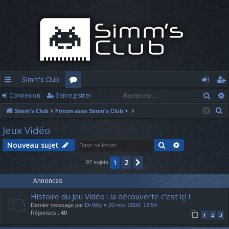
Simm's Club
Rech
Connexion
S’enregistrer
cc
or
o
’e
R
Simm's Club
Forum asso Simm's Club
ès
u
n
nr
e
Jeux Vidéo
ra
m
n
eg
c
Rechercher
Recherche av
Nouveau sujet
h
pi
s
ex
ist
e
2
1
Suivante
97 sujets
d
io
re
r
c
e
n
r
Annonces
h
Histoire du Jeu Vidéo : la découverte c'est içi !
e
Dernier message par
Dr.Wily
«
20 nov. 2009, 18:54
r
Réponses :
40
1
2
3