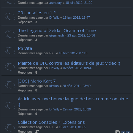
Dernier message par
asmduty
«
18 juin 2012, 21:29
20 consoles en 1 ?
Dernier message par
Dr.Wily
«
15 juin 2012, 13:47
Réponses :
3
The Legend of Zelda : Ocarina of Time
Dernier message par
gilgamesh
«
23 avr. 2012, 15:36
Réponses :
3
PS Vita
Dernier message par
PXL
«
18 févr. 2012, 07:15
Plainte de UFC contre les éditeurs de jeux video ;)
Dernier message par
Dr.Wily
«
02 févr. 2012, 10:44
Réponses :
5
[3DS] Mario Kart 7
Dernier message par
sirdius
«
28 déc. 2011, 23:49
Réponses :
8
Article avec une bonne langue de bois comme on aime
;)
Dernier message par
Dr.Wily
«
29 nov. 2011, 18:29
Réponses :
9
Collection Consoles + Extensions
Dernier message par
PXL
«
13 oct. 2011, 01:05
Réponses :
27