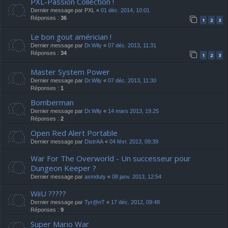
PXL-Passion Collection !
Dernier message par
PXL
«
01 déc. 2014, 10:01
Réponses :
36
1
2
3
Le bon gout américian !
Dernier message par
Dr.Wily
«
07 déc. 2013, 11:31
Réponses :
34
1
2
3
Master System Power
Dernier message par
Dr.Wily
«
07 déc. 2013, 11:30
Réponses :
1
Bomberman
Dernier message par
Dr.Wily
«
14 mars 2013, 19:25
Réponses :
2
Open Red Alert Portable
Dernier message par
DistrAA
«
04 févr. 2013, 09:39
War For The Overworld - Un successeur pour
Dungeon Keeper ?
Dernier message par
asmduty
«
08 janv. 2013, 12:54
WiiU ?????
Dernier message par
Tyr@nT
«
17 déc. 2012, 09:48
Réponses :
9
Super Mario War