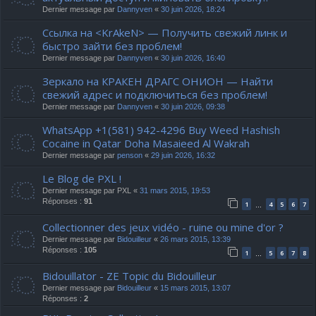
Dernier message par
Dannyven
«
30 juin 2026, 18:24
Ссылка на <KrAkeN> — Получить свежий линк и
быстро зайти без проблем!
Dernier message par
Dannyven
«
30 juin 2026, 16:40
Зеркало на КРАКЕН ДРАГС ОНИОН — Найти
свежий адрес и подключиться без проблем!
Dernier message par
Dannyven
«
30 juin 2026, 09:38
WhatsApp +1(581) 942-4296 Buy Weed Hashish
Cocaine in Qatar Doha Masaieed Al Wakrah
Dernier message par
penson
«
29 juin 2026, 16:32
Le Blog de PXL !
Dernier message par
PXL
«
31 mars 2015, 19:53
Réponses :
91
1
4
5
6
7
…
Collectionner des jeux vidéo - ruine ou mine d'or ?
Dernier message par
Bidouilleur
«
26 mars 2015, 13:39
Réponses :
105
1
5
6
7
8
…
Bidouillator - ZE Topic du Bidouilleur
Dernier message par
Bidouilleur
«
15 mars 2015, 13:07
Réponses :
2