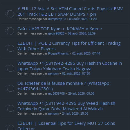
⚡ FULLLZ.Asia ⚡ Sell ATM Cloned Cards Physical EMV
201 Track 1&2 EBT SNAP DUMPS + pin
Dernier message par
dumpstop10
«
03 août 2026, 11:20
Сайт UA25.TOP Купить КОКАИН в Киеве
Dernier message par
gepiy98926
«
02 août 2026, 11:39
EZBUFF | POE 2 Currency Tips for Efficient Trading
With Other Players
Dernier message par
RoguePhoenix
«
01 août 2026, 07:44
WhatsApp +1(581)942-4296 Buy Hashish Cocaine in
Japan Tokyo Yokoham Osaka Nagoya
Dernier message par
penson
«
01 août 2026, 07:30
Où acheter de la fausse monnaie ? (WhatsApp :
+447436442801)
Dernier message par
mc3639708
«
29 juil. 2026, 09:08
WhatsApp +1(581) 942-4296 Buy Weed Hashish
Cocaine in Qatar Doha Masaieed Al Wakrah
Dernier message par
penson
«
24 juil. 2026, 15:06
EZBUFF | Essential Tips for Every MUT 27 Coins
Collector