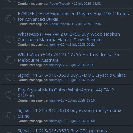
Dernier message par
RoguePhoenix
«
22 juil. 2026, 08:01
EZBUFF | How Experienced Players Buy POE 2 Items
for Advanced Builds
Dernier message par
RoguePhoenix
«
17 juil. 2026, 03:34
WhatsApp (+44) 7412 012756 Buy Weed Hashish
Cocaine in Manama Hamad Town Bahrain
Dernier message par
tommey12
«
13 juil. 2026, 20:22
WhatsApp: (+44) 7412 012756 Fentanyl for sale in
Melbourne Australia
Dernier message par
tommey12
«
13 juil. 2026, 19:37
Signal:: +1 215-915-3539 Buy 3-MMC Crystals Online
Dernier message par
tommey12
«
13 juil. 2026, 19:22
Buy Crystal Meth Online WhatsApp: (+44) 7412
012756
Dernier message par
tommey12
«
13 juil. 2026, 19:10
Signal:: +1 215-915-3539 buy ecstasy molly/mdma
online
Dernier message par
tommey12
«
13 juil. 2026, 18:59
Signal:: +1 215-915-3539 Buy GBL (gamma-