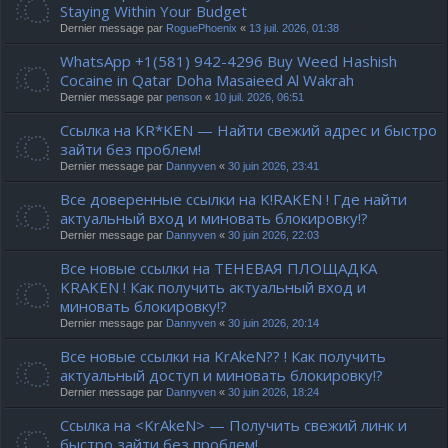
Staying Within Your Budget
Dernier message par
RoguePhoenix
«
13 juil. 2026, 01:38
WhatsApp +1(581) 942-4296 Buy Weed Hashish
Cocaine in Qatar Doha Masaieed Al Wakrah
Dernier message par
penson
«
10 juil. 2026, 06:51
Ссылка на KR*KEN — Найти свежий адрес и быстро
зайти без проблем!
Dernier message par
Dannyven
«
30 juin 2026, 23:41
Все доверенные ссылки на K!RAKEN ! Где найти
актуальный вход и миновать блокировку!?
Dernier message par
Dannyven
«
30 juin 2026, 22:03
Все новые ссылки на ТЕНЕВАЯ ПЛОЩАДКА
KRAKEN ! Как получить актуальный вход и
миновать блокировку!?
Dernier message par
Dannyven
«
30 juin 2026, 20:14
Все новые ссылки на KrAkeN?? ! Как получить
актуальный доступ и миновать блокировку!?
Dernier message par
Dannyven
«
30 juin 2026, 18:24
Ссылка на <KrAkeN> — Получить свежий линк и
быстро зайти без проблем!