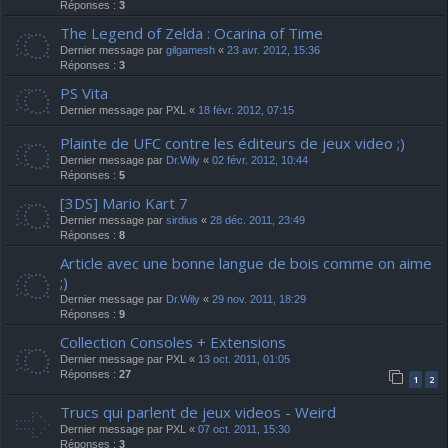
Réponses :
3
The Legend of Zelda : Ocarina of Time
Dernier message par
gilgamesh
«
23 avr. 2012, 15:36
Réponses :
3
PS Vita
Dernier message par
PXL
«
18 févr. 2012, 07:15
Plainte de UFC contre les éditeurs de jeux video ;)
Dernier message par
Dr.Wily
«
02 févr. 2012, 10:44
Réponses :
5
[3DS] Mario Kart 7
Dernier message par
sirdius
«
28 déc. 2011, 23:49
Réponses :
8
Article avec une bonne langue de bois comme on aime
;)
Dernier message par
Dr.Wily
«
29 nov. 2011, 18:29
Réponses :
9
Collection Consoles + Extensions
Dernier message par
PXL
«
13 oct. 2011, 01:05
Réponses :
27
1
2
Trucs qui parlent de jeux videos - Weird
Dernier message par
PXL
«
07 oct. 2011, 15:30
Réponses :
3