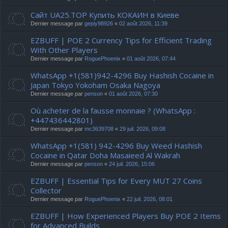
Сайт UA25.TOP Купить КОКАИН в Киеве
Dernier message par
gepiy98926
«
02 août 2026, 11:39
EZBUFF | POE 2 Currency Tips for Efficient Trading
With Other Players
Dernier message par
RoguePhoenix
«
01 août 2026, 07:44
WhatsApp +1(581)942-4296 Buy Hashish Cocaine in
Japan Tokyo Yokoham Osaka Nagoya
Dernier message par
penson
«
01 août 2026, 07:30
Où acheter de la fausse monnaie ? (WhatsApp :
+447436442801)
Dernier message par
mc3639708
«
29 juil. 2026, 09:08
WhatsApp +1(581) 942-4296 Buy Weed Hashish
Cocaine in Qatar Doha Masaieed Al Wakrah
Dernier message par
penson
«
24 juil. 2026, 15:06
EZBUFF | Essential Tips for Every MUT 27 Coins
Collector
Dernier message par
RoguePhoenix
«
22 juil. 2026, 08:01
EZBUFF | How Experienced Players Buy POE 2 Items
for Advanced Builds