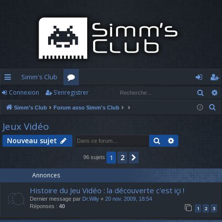
Simm's Club
Rech
Connexion
S’enregistrer
cc
or
o
’e
R
Simm's Club
Forum asso Simm's Club
ès
u
n
nr
e
Jeux Vidéo
ra
m
n
eg
c
Rechercher
Recherche av
Nouveau sujet
h
pi
s
ex
ist
e
2
1
Suivante
96 sujets
d
io
re
r
c
e
n
r
Annonces
h
Histoire du Jeu Vidéo : la découverte c'est içi !
e
Dernier message par
Dr.Wily
«
20 nov. 2009, 18:54
r
Réponses :
40
1
2
3