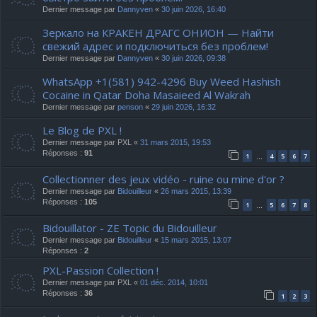
Dernier message par
Dannyven
«
30 juin 2026, 16:40
Зеркало на КРАКЕН ДРАГС ОНИОН — Найти
свежий адрес и подключиться без проблем!
Dernier message par
Dannyven
«
30 juin 2026, 09:38
WhatsApp +1(581) 942-4296 Buy Weed Hashish
Cocaine in Qatar Doha Masaieed Al Wakrah
Dernier message par
penson
«
29 juin 2026, 16:32
Le Blog de PXL !
Dernier message par
PXL
«
31 mars 2015, 19:53
Réponses :
91
1
4
5
6
7
…
Collectionner des jeux vidéo - ruine ou mine d'or ?
Dernier message par
Bidouilleur
«
26 mars 2015, 13:39
Réponses :
105
1
5
6
7
8
…
Bidouillator - ZE Topic du Bidouilleur
Dernier message par
Bidouilleur
«
15 mars 2015, 13:07
Réponses :
2
PXL-Passion Collection !
Dernier message par
PXL
«
01 déc. 2014, 10:01
Réponses :
36
1
2
3