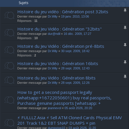
Sujets
Histoire du jeu vidéo : Génération post 32bits
Dernier message par
Dr.Wily
«
19 janv. 2010, 13:06
Réponses :
11
Histoire du Jeu Vidéo : Génération "32bits"
Dernier message par
dur@ndil
«
16 déc. 2009, 17:27
Réponses :
10
Histoire du Jeu Vidéo : Génération pré-8bits
Dernier message par
Dr.Wily
«
30 sept. 2009, 18:42
Réponses :
2
Histoire du Jeu Vidéo : Génération 16bits
Dernier message par
Dr.Wily
«
28 sept. 2009, 12:43
Histoire du Jeu Vidéo : Génération 8bits
Dernier message par
Dr.Wily
«
28 sept. 2009, 12:26
How to get a second passport legally
(whatsapp:+16722050601) buy real passports,
Purchase genuine passports [whatsapp: +
Dernier message par
jeannevol
«
05 août 2026, 20:20
⚡ FULLLZ.Asia ⚡ Sell ATM Cloned Cards Physical EMV
201 Track 1&2 EBT SNAP DUMPS + pin
Dernier message par
dumpstop10
«
03 août 2026, 11:20