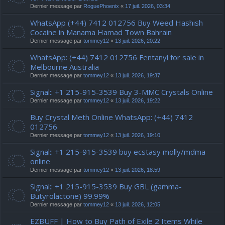
Dernier message par
RoguePhoenix
«
17 juil. 2026, 03:34
WhatsApp (+44) 7412 012756 Buy Weed Hashish
Cocaine in Manama Hamad Town Bahrain
Dernier message par
tommey12
«
13 juil. 2026, 20:22
WhatsApp: (+44) 7412 012756 Fentanyl for sale in
Melbourne Australia
Dernier message par
tommey12
«
13 juil. 2026, 19:37
Signal:: +1 215-915-3539 Buy 3-MMC Crystals Online
Dernier message par
tommey12
«
13 juil. 2026, 19:22
Buy Crystal Meth Online WhatsApp: (+44) 7412
012756
Dernier message par
tommey12
«
13 juil. 2026, 19:10
Signal:: +1 215-915-3539 buy ecstasy molly/mdma
online
Dernier message par
tommey12
«
13 juil. 2026, 18:59
Signal:: +1 215-915-3539 Buy GBL (gamma-
Butyrolactone) 99.99%
Dernier message par
tommey12
«
13 juil. 2026, 12:05
EZBUFF | How to Buy Path of Exile 2 Items While