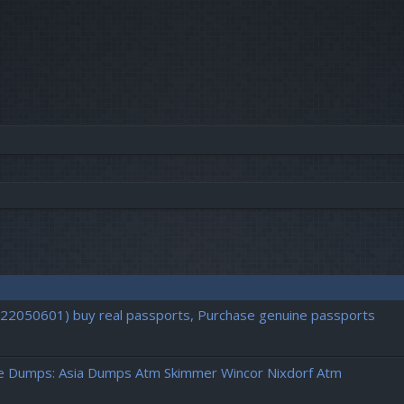
vancée
722050601) buy real passports, Purchase genuine passports
pe Dumps: Asia Dumps Atm Skimmer Wincor Nixdorf Atm