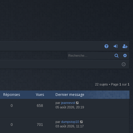
A
Recher
Re
FA
o
’e
Q
n
nr
n
eg
ex
ist
22 sujets • Page
1
sur
1
Réponses
Vues
Dernier message
io
re
par
jeannevol
n
r
0
658
05 août 2026, 20:19
par
dumpstop10
0
701
03 août 2026, 11:17