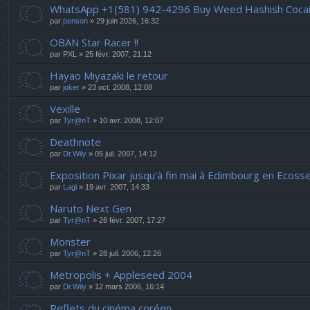
WhatsApp +1(581) 942-4296 Buy Weed Hashish Cocain
par
penson
» 29 juin 2026, 16:32
OBAN Star Racer !!
par
PXL
» 25 févr. 2007, 21:12
Hayao Miyazaki le retour
par
joker
» 23 oct. 2008, 12:08
Vexille
par
Tyr@nT
» 10 avr. 2008, 12:07
Deathnote
par
Dr.Wily
» 05 juil. 2007, 14:12
Exposition Pixar jusqu'à fin mai à Edimbourg en Ecosse
par
Lagi
» 19 avr. 2007, 14:33
Naruto Next Gen
par
Tyr@nT
» 26 févr. 2007, 17:27
Monster
par
Tyr@nT
» 28 juil. 2006, 12:26
Metropolis + Appleseed 2004
par
Dr.Wily
» 12 mars 2006, 16:14
Reflets du cinéma coréen