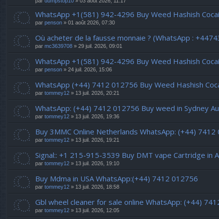
par
dumpstop10
» 03 août 2026, 11:17
WhatsApp +1(581) 942-4296 Buy Weed Hashish Cocain
par
penson
» 01 août 2026, 07:30
Où acheter de la fausse monnaie ? (WhatsApp : +447
par
mc3639708
» 29 juil. 2026, 09:01
WhatsApp +1(581) 942-4296 Buy Weed Hashish Cocain
par
penson
» 24 juil. 2026, 15:06
WhatsApp (+44) 7412 012756 Buy Weed Hashish Cocain
par
tommey12
» 13 juil. 2026, 20:21
WhatsApp: (+44) 7412 012756 Buy weed in Sydney Aus
par
tommey12
» 13 juil. 2026, 19:36
Buy 3MMC Online Netherlands WhatsApp: (+44) 7412
par
tommey12
» 13 juil. 2026, 19:21
Signal:: +1 215-915-3539 Buy DMT vape Cartridge in A
par
tommey12
» 13 juil. 2026, 19:10
Buy Mdma in USA WhatsApp:(+44) 7412 012756
par
tommey12
» 13 juil. 2026, 18:58
Gbl wheel cleaner for sale online WhatsApp: (+44) 74
par
tommey12
» 13 juil. 2026, 12:05