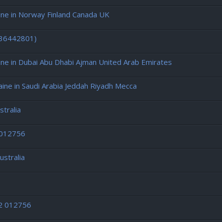
e in Norway Finland Canada UK
436442801)
e in Dubai Abu Dhabi Ajman United Arab Emirates
e in Saudi Arabia Jeddah Riyadh Mecca
tralia
 012756
ustralia
12 012756