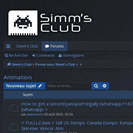
Simm's Club
Forums
Rechercher
Connexion
S’enregistrer
cc
Simm's Club
Forum asso Simm's Club
ès
ra
Animation
pi
Rechercher
Recherche a
Nouveau sujet
Sujets
d
How to get a second passport legally (whatsapp:+16
e
[whatsapp: +
par
jeannevol
» 05 août 2026, 20:19
⚡ FULLLZ.Asia ⚡ Sell US Dumps: Canada Dumps: Euro
Skimmer Wincor Atm