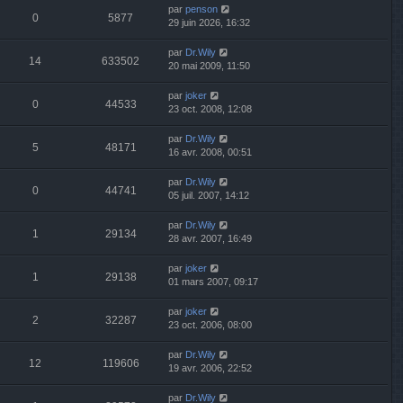
par
penson
0
5877
29 juin 2026, 16:32
par
Dr.Wily
14
633502
20 mai 2009, 11:50
par
joker
0
44533
23 oct. 2008, 12:08
par
Dr.Wily
5
48171
16 avr. 2008, 00:51
par
Dr.Wily
0
44741
05 juil. 2007, 14:12
par
Dr.Wily
1
29134
28 avr. 2007, 16:49
par
joker
1
29138
01 mars 2007, 09:17
par
joker
2
32287
23 oct. 2006, 08:00
par
Dr.Wily
12
119606
19 avr. 2006, 22:52
par
Dr.Wily