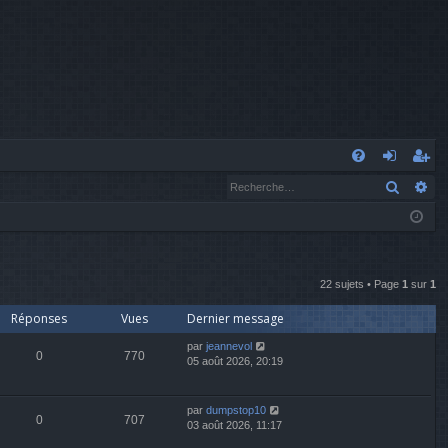
A
Recher
Re
FA
o
’e
Q
n
nr
n
eg
ex
ist
22 sujets • Page
1
sur
1
Réponses
Vues
Dernier message
io
re
par
jeannevol
n
r
0
770
05 août 2026, 20:19
par
dumpstop10
0
707
03 août 2026, 11:17