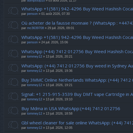
par
dumpstop10
» 03 août 2026, 11:17
WhatsApp +1(581) 942-4296 Buy Weed Hashish Cocain
par
penson
» 01 août 2026, 07:30
Où acheter de la fausse monnaie ? (WhatsApp : +447
par
mc3639708
» 29 juil. 2026, 09:01
WhatsApp +1(581) 942-4296 Buy Weed Hashish Cocain
par
penson
» 24 juil. 2026, 15:06
WhatsApp (+44) 7412 012756 Buy Weed Hashish Cocain
par
tommey12
» 13 juil. 2026, 20:21
WhatsApp: (+44) 7412 012756 Buy weed in Sydney Aus
par
tommey12
» 13 juil. 2026, 19:36
Buy 3MMC Online Netherlands WhatsApp: (+44) 7412
par
tommey12
» 13 juil. 2026, 19:21
Signal:: +1 215-915-3539 Buy DMT vape Cartridge in A
par
tommey12
» 13 juil. 2026, 19:10
Buy Mdma in USA WhatsApp:(+44) 7412 012756
par
tommey12
» 13 juil. 2026, 18:58
Gbl wheel cleaner for sale online WhatsApp: (+44) 74
par
tommey12
» 13 juil. 2026, 12:05