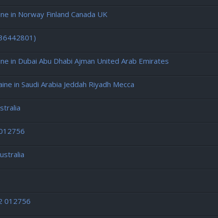
e in Norway Finland Canada UK
436442801)
e in Dubai Abu Dhabi Ajman United Arab Emirates
e in Saudi Arabia Jeddah Riyadh Mecca
tralia
 012756
ustralia
12 012756