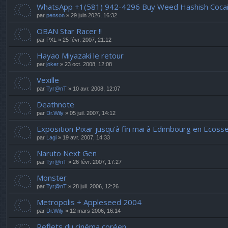
WhatsApp +1(581) 942-4296 Buy Weed Hashish Cocain
par
penson
» 29 juin 2026, 16:32
OBAN Star Racer !!
par
PXL
» 25 févr. 2007, 21:12
Hayao Miyazaki le retour
par
joker
» 23 oct. 2008, 12:08
Vexille
par
Tyr@nT
» 10 avr. 2008, 12:07
Deathnote
par
Dr.Wily
» 05 juil. 2007, 14:12
Exposition Pixar jusqu'à fin mai à Edimbourg en Ecosse
par
Lagi
» 19 avr. 2007, 14:33
Naruto Next Gen
par
Tyr@nT
» 26 févr. 2007, 17:27
Monster
par
Tyr@nT
» 28 juil. 2006, 12:26
Metropolis + Appleseed 2004
par
Dr.Wily
» 12 mars 2006, 16:14
Reflets du cinéma coréen