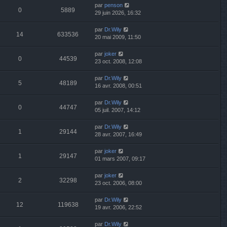
par
penson
0
5889
29 juin 2026, 16:32
par
Dr.Wily
14
633536
20 mai 2009, 11:50
par
joker
0
44539
23 oct. 2008, 12:08
par
Dr.Wily
5
48189
16 avr. 2008, 00:51
par
Dr.Wily
0
44747
05 juil. 2007, 14:12
par
Dr.Wily
1
29144
28 avr. 2007, 16:49
par
joker
1
29147
01 mars 2007, 09:17
par
joker
2
32298
23 oct. 2006, 08:00
par
Dr.Wily
12
119638
19 avr. 2006, 22:52
par
Dr.Wily