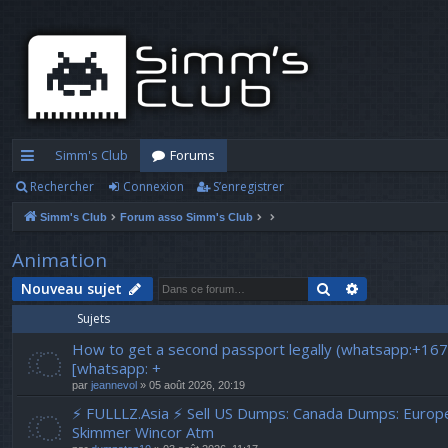
Simm's Club
Forums
Rechercher
Connexion
S’enregistrer
cc
Simm's Club
Forum asso Simm's Club
ès
ra
Animation
pi
Rechercher
Recherche a
Nouveau sujet
Sujets
d
How to get a second passport legally (whatsapp:+16
e
[whatsapp: +
par
jeannevol
» 05 août 2026, 20:19
⚡ FULLLZ.Asia ⚡ Sell US Dumps: Canada Dumps: Euro
Skimmer Wincor Atm