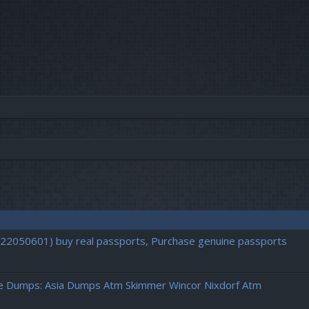
vancée
722050601) buy real passports, Purchase genuine passports
pe Dumps: Asia Dumps Atm Skimmer Wincor Nixdorf Atm