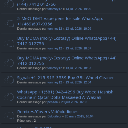
(+44) 7412 012756
Dernier message par
tommey12
«
13 juil. 2026, 19:20
5-MeO-DMT Vape pens for sale WhatsApp:
+1(469)607-9356
Dernier message par
tommey12
«
13 juil. 2026, 19:09
Buy MDMA (molly-Ecstasy) Online WhatsApp:(+44)
7412 012756
Dernier message par
tommey12
«
13 juil. 2026, 18:57
Buy MDMA (molly-Ecstasy) Online WhatsApp:(+44)
7412 012756
Dernier message par
tommey12
«
13 juil. 2026, 18:57
Signal:: +1 215-915-3539 Buy GBL Wheel Cleaner
Dernier message par
tommey12
«
13 juil. 2026, 12:04
WhatsApp +1(581) 942-4296 Buy Weed Hashish
Cocaine in Qatar Doha Masaieed Al Wakrah
Dernier message par
penson
«
29 juin 2026, 16:32
Remixes/Covers Vidéoludiques
Dernier message par
Bidouilleur
«
20 mars 2015, 10:04
Réponses :
2