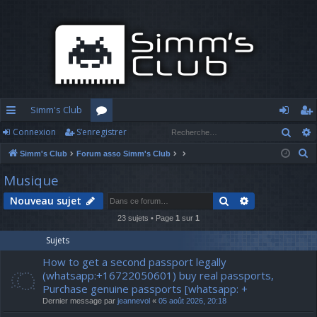
Simm's Club
Rech
Connexion
S’enregistrer
cc
or
o
’e
R
Simm's Club
Forum asso Simm's Club
ès
u
n
nr
e
Musique
ra
m
n
eg
c
Rechercher
Recherche av
Nouveau sujet
h
pi
s
ex
ist
e
23 sujets • Page
1
sur
1
d
io
re
r
Sujets
c
e
n
r
How to get a second passport legally
h
(whatsapp:+16722050601) buy real passports,
e
Purchase genuine passports [whatsapp: +
r
Dernier message par
jeannevol
«
05 août 2026, 20:18