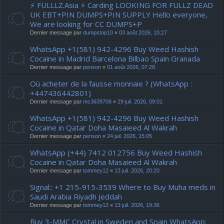
⚡ FULLLZ.Asia ⚡ Carding LOOKING FOR FULLZ DEAD
UK EBT+PIN DUMPS+PIN SUPPLY Hello everyone,
We are looking for CC DUMPS+P
Dernier message par
dumpstop10
«
03 août 2026, 10:27
WhatsApp +1(581) 942-4296 Buy Weed Hashish
Cocaine in Madrid Barcelona Bilbao Spain Granada
Dernier message par
penson
«
01 août 2026, 07:28
Où acheter de la fausse monnaie ? (WhatsApp :
+447436442801)
Dernier message par
mc3639708
«
29 juil. 2026, 09:01
WhatsApp +1(581) 942-4296 Buy Weed Hashish
Cocaine in Qatar Doha Masaieed Al Wakrah
Dernier message par
penson
«
24 juil. 2026, 15:05
WhatsApp (+44) 7412 012756 Buy Weed Hashish
Cocaine in Qatar Doha Masaieed Al Wakrah
Dernier message par
tommey12
«
13 juil. 2026, 20:20
Signal:: +1 215-915-3539 Where to Buy Muha meds in
Saudi Arabia Riyadh Jeddah
Dernier message par
tommey12
«
13 juil. 2026, 19:36
Buy 3-MMC Crystal in Sweden and Spain WhatsApp: