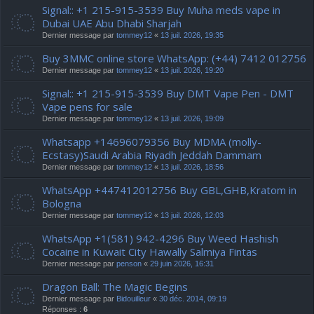
Signal:: +1 215-915-3539 Buy Muha meds vape in
Dubai UAE Abu Dhabi Sharjah
Dernier message par
tommey12
«
13 juil. 2026, 19:35
Buy 3MMC online store WhatsApp: (+44) 7412 012756
Dernier message par
tommey12
«
13 juil. 2026, 19:20
Signal:: +1 215-915-3539 Buy DMT Vape Pen - DMT
Vape pens for sale
Dernier message par
tommey12
«
13 juil. 2026, 19:09
Whatsapp +14696079356 Buy MDMA (molly-
Ecstasy)Saudi Arabia Riyadh Jeddah Dammam
Dernier message par
tommey12
«
13 juil. 2026, 18:56
WhatsApp +447412012756 Buy GBL,GHB,Kratom in
Bologna
Dernier message par
tommey12
«
13 juil. 2026, 12:03
WhatsApp +1(581) 942-4296 Buy Weed Hashish
Cocaine in Kuwait City Hawally Salmiya Fintas
Dernier message par
penson
«
29 juin 2026, 16:31
Dragon Ball: The Magic Begins
Dernier message par
Bidouilleur
«
30 déc. 2014, 09:19
Réponses :
6