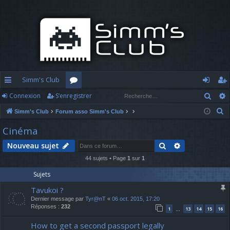
Simm's Club
Rech
Connexion
S’enregistrer
cc
or
o
’e
R
Simm's Club
Forum asso Simm's Club
ès
u
n
nr
e
Cinéma
ra
m
n
eg
c
Rechercher
Recherche av
Nouveau sujet
h
pi
s
ex
ist
e
44 sujets • Page
1
sur
1
d
io
re
r
Sujets
c
e
n
r
Tavukoi ?
h
Dernier message par
Tyr@nT
«
06 oct. 2015, 17:20
e
Réponses :
232
1
13
14
15
16
…
r
How to get a second passport legally