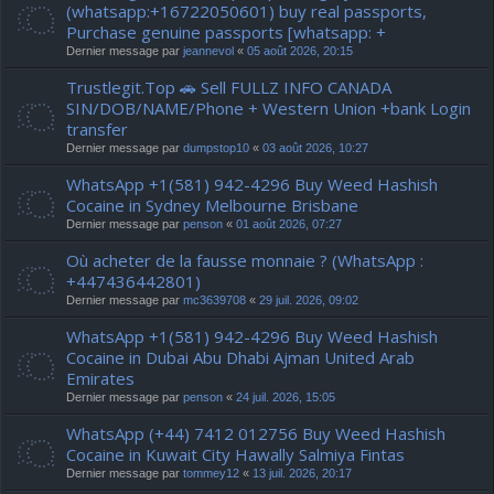
(whatsapp:+16722050601) buy real passports,
Purchase genuine passports [whatsapp: +
Dernier message par
jeannevol
«
05 août 2026, 20:15
Trustlegit.Top 🚗 Sell FULLZ INFO CANADA
SIN/DOB/NAME/Phone + Western Union +bank Login
transfer
Dernier message par
dumpstop10
«
03 août 2026, 10:27
WhatsApp +1(581) 942-4296 Buy Weed Hashish
Cocaine in Sydney Melbourne Brisbane
Dernier message par
penson
«
01 août 2026, 07:27
Où acheter de la fausse monnaie ? (WhatsApp :
+447436442801)
Dernier message par
mc3639708
«
29 juil. 2026, 09:02
WhatsApp +1(581) 942-4296 Buy Weed Hashish
Cocaine in Dubai Abu Dhabi Ajman United Arab
Emirates
Dernier message par
penson
«
24 juil. 2026, 15:05
WhatsApp (+44) 7412 012756 Buy Weed Hashish
Cocaine in Kuwait City Hawally Salmiya Fintas
Dernier message par
tommey12
«
13 juil. 2026, 20:17