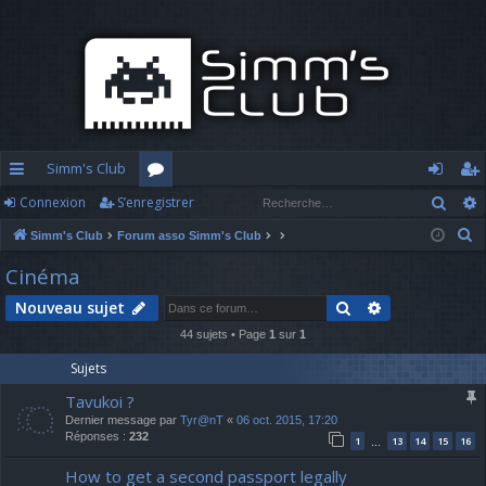
Simm's Club
Rech
Connexion
S’enregistrer
cc
or
o
’e
R
Simm's Club
Forum asso Simm's Club
ès
u
n
nr
e
Cinéma
ra
m
n
eg
c
Rechercher
Recherche av
Nouveau sujet
h
pi
s
ex
ist
e
44 sujets • Page
1
sur
1
d
io
re
r
Sujets
c
e
n
r
Tavukoi ?
h
Dernier message par
Tyr@nT
«
06 oct. 2015, 17:20
e
Réponses :
232
1
13
14
15
16
…
r
How to get a second passport legally