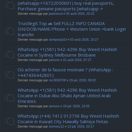
(whatsapp:+16722050601) buy real passports,
Purchase genuine passports [whatsapp: +
Dernier message par
jeannevol
«
05 août 2026, 20:15
Trustlegit.Top 🚗 Sell FULLZ INFO CANADA
SIN/DOB/NAME/Phone + Western Union +bank Login
transfer
Dernier message par
dumpstop10
«
03 août 2026, 10:27
WhatsApp +1(581) 942-4296 Buy Weed Hashish
Cocaine in Sydney Melbourne Brisbane
Dernier message par
penson
«
01 août 2026, 07:27
Où acheter de la fausse monnaie ? (WhatsApp :
+447436442801)
Dernier message par
mc3639708
«
29 juil. 2026, 09:02
WhatsApp +1(581) 942-4296 Buy Weed Hashish
Cocaine in Dubai Abu Dhabi Ajman United Arab
Emirates
Dernier message par
penson
«
24 juil. 2026, 15:05
WhatsApp (+44) 7412 012756 Buy Weed Hashish
Cocaine in Kuwait City Hawally Salmiya Fintas
Dernier message par
tommey12
«
13 juil. 2026, 20:17