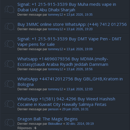
Signal:: +1 215-915-3539 Buy Muha meds vape in
Dubai UAE Abu Dhabi Sharjah
Dernier message par
tommey12
«
13 juil. 2026, 19:35
Buy 3MMC online store WhatsApp: (+44) 7412 012756
Dernier message par
tommey12
«
13 juil. 2026, 19:20
Signal:: +1 215-915-3539 Buy DMT Vape Pen - DMT
Vape pens for sale
Dernier message par
tommey12
«
13 juil. 2026, 19:09
Whatsapp +14696079356 Buy MDMA (molly-
Ecstasy)Saudi Arabia Riyadh Jeddah Dammam
Dernier message par
tommey12
«
13 juil. 2026, 18:56
WhatsApp +447412012756 Buy GBL,GHB,Kratom in
Bologna
Dernier message par
tommey12
«
13 juil. 2026, 12:03
WhatsApp +1(581) 942-4296 Buy Weed Hashish
Cocaine in Kuwait City Hawally Salmiya Fintas
Dernier message par
penson
«
29 juin 2026, 16:31
Dragon Ball: The Magic Begins
Dernier message par
Bidouilleur
«
30 déc. 2014, 09:19
Réponses :
6