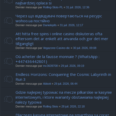
najbardziej oplaca si
Dernier message par
Rolling-Slots-PL
«
31 juil. 2026, 12:36
Через що відвідувачі повертаються на ресурс
wohoo.ua постійно
Dernier message par
Danielepifs
«
31 juil. 2026, 12:17
Att hitta free spins i online casino diskuteras ofta
eftersom det ar enkelt att anvanda och gor det mer
tillgangligt
Dernier message par
Vegazone-Casino-dic
«
30 juil. 2026, 09:08
Où acheter de la fausse monnaie ? (WhatsApp :
+447436442801)
Dernier message par
mc3639708
«
29 juil. 2026, 09:19
Endless Horizons: Conquering the Cosmic Labyrinth in
Run 3
Dernier message par
Abbott
«
29 juil. 2026, 06:44
Gdzie najlepiej typowac na mecze pilkarskie w kasynie
internetowym, i ktore warianty obstawiania najlepiej
nalezy typowa
Dernier message par
Rolling Slots
«
28 juil. 2026, 22:18
Dlaczego kasyna internetowe na smartfona sa coraz