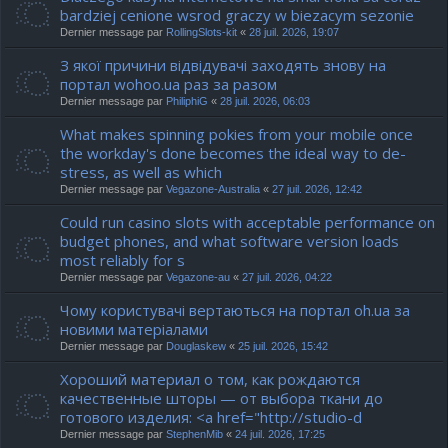
bardziej cenione wsrod graczy w biezacym sezonie
Dernier message par
RollingSlots-kit
«
28 juil. 2026, 19:07
З якої причини відвідувачі заходять знову на
портал wohoo.ua раз за разом
Dernier message par
PhiliphiG
«
28 juil. 2026, 06:03
What makes spinning pokies from your mobile once
the workday's done becomes the ideal way to de-
stress, as well as which
Dernier message par
Vegazone-Australia
«
27 juil. 2026, 12:42
Could run casino slots with acceptable performance on
budget phones, and what software version loads
most reliably for s
Dernier message par
Vegazone-au
«
27 juil. 2026, 04:22
Чому користувачі вертаються на портал oh.ua за
новими матеріалами
Dernier message par
Douglaskew
«
25 juil. 2026, 15:42
Хороший материал о том, как рождаются
качественные шторы — от выбора ткани до
готового изделия: <a href="http://studio-d
Dernier message par
StephenMib
«
24 juil. 2026, 17:25