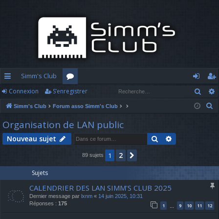
Simm's Club
Rech
Connexion
S’enregistrer
cc
or
o
’e
R
Simm's Club
Forum asso Simm's Club
ès
u
n
nr
e
Organisation de LAN public
ra
m
n
eg
c
Rechercher
Recherche av
Nouveau sujet
h
pi
s
ex
ist
e
2
1
Suivante
89 sujets
d
io
re
r
c
e
n
r
Sujets
h
CALENDRIER DES LAN SIMM'S CLUB 2025
e
Dernier message par
lxnm
«
14 juin 2025, 10:31
r
Réponses :
175
1
9
10
11
12
…