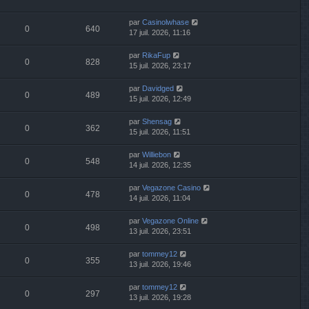
par
Casinolwhase
0
640
17 juil. 2026, 11:16
par
RikaFup
0
828
15 juil. 2026, 23:17
par
Davidged
0
489
15 juil. 2026, 12:49
par
Shensag
0
362
15 juil. 2026, 11:51
par
Williebon
0
548
14 juil. 2026, 12:35
par
Vegazone Casino
0
478
14 juil. 2026, 11:04
par
Vegazone Online
0
498
13 juil. 2026, 23:51
par
tommey12
0
355
13 juil. 2026, 19:46
par
tommey12
0
297
13 juil. 2026, 19:28