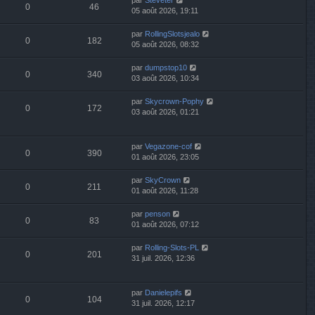
par
Steveter
0
46
05 août 2026, 19:11
par
RollingSlotsjealo
0
182
05 août 2026, 08:32
par
dumpstop10
0
340
03 août 2026, 10:34
par
Skycrown-Pophy
0
172
03 août 2026, 01:21
par
Vegazone-cof
0
390
01 août 2026, 23:05
par
SkyCrown
0
211
01 août 2026, 11:28
par
penson
0
83
01 août 2026, 07:12
par
Rolling-Slots-PL
0
201
31 juil. 2026, 12:36
par
Danielepifs
0
104
31 juil. 2026, 12:17