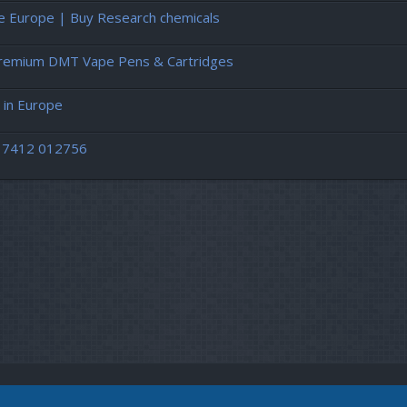
e Europe | Buy Research chemicals
remium DMT Vape Pens & Cartridges
 in Europe
) 7412 012756
Développé par
phpBB
® Forum Software © phpBB Limited