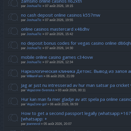
zamsino online casinos n62xtn
par
JoshuaTic
» 07 août 2026, 18:15
no cash deposit online casinos k557mw
par
JoshuaTic
» 07 août 2026, 19:55
online casinos mastercard x48dhv
par
JoshuaTic
» 07 août 2026, 15:42
no deposit bonus codes for vegas casino online d86qh
par
JoshuaTic
» 07 août 2026, 14:30
mobile online casino games c34ovw
par
JoshuaTic
» 07 août 2026, 12:34
Наркологическая клиника Детокс. Вывод из запоя 
par
WilliamFam
» 06 août 2026, 21:09
Jag ar just nu intresserad av hur man satsar pa cricket 
par
Vegazone-Svenska
» 03 août 2026, 00:11
Hur kan man fa mer gladje av att spela pa online casin
par
VegaZone-gof
» 06 août 2026, 06:59
How to get a second passport legally (whatsapp:+16
[whatsapp: +
par
jeannevol
» 05 août 2026, 20:07