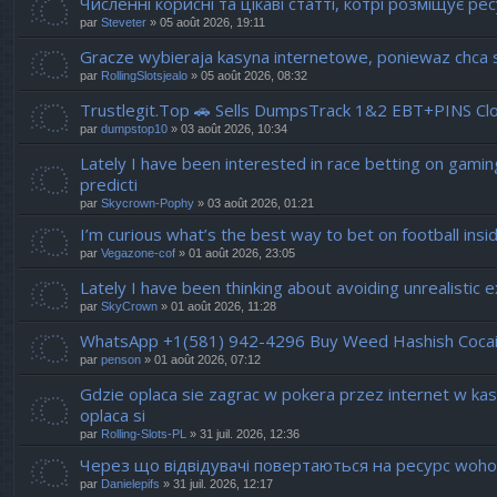
Численні корисні та цікаві статті, котрі розміщує р
par
Steveter
» 05 août 2026, 19:11
Gracze wybieraja kasyna internetowe, poniewaz chca si
par
RollingSlotsjealo
» 05 août 2026, 08:32
Trustlegit.Top 🚗 Sells DumpsTrack 1&2 EBT+PINS Clo
par
dumpstop10
» 03 août 2026, 10:34
Lately I have been interested in race betting on gam
predicti
par
Skycrown-Pophy
» 03 août 2026, 01:21
I’m curious what’s the best way to bet on football inside
par
Vegazone-cof
» 01 août 2026, 23:05
Lately I have been thinking about avoiding unrealistic 
par
SkyCrown
» 01 août 2026, 11:28
WhatsApp +1(581) 942-4296 Buy Weed Hashish Cocain
par
penson
» 01 août 2026, 07:12
Gdzie oplaca sie zagrac w pokera przez internet w kasy
oplaca si
par
Rolling-Slots-PL
» 31 juil. 2026, 12:36
Через що відвідувачі повертаються на ресурс woho
par
Danielepifs
» 31 juil. 2026, 12:17