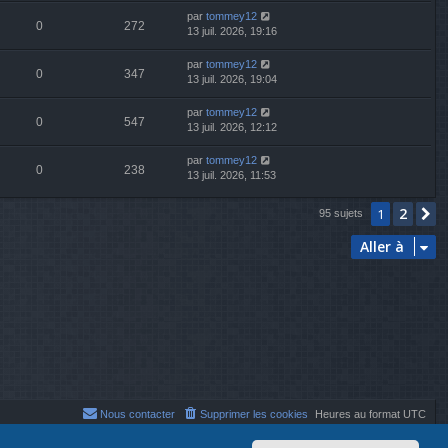
par
tommey12
0
272
13 juil. 2026, 19:16
par
tommey12
0
347
13 juil. 2026, 19:04
par
tommey12
0
547
13 juil. 2026, 12:12
par
tommey12
0
238
13 juil. 2026, 11:53
2
1
S
95 sujets
Aller à
Nous contacter
Supprimer les cookies
Heures au format
UTC