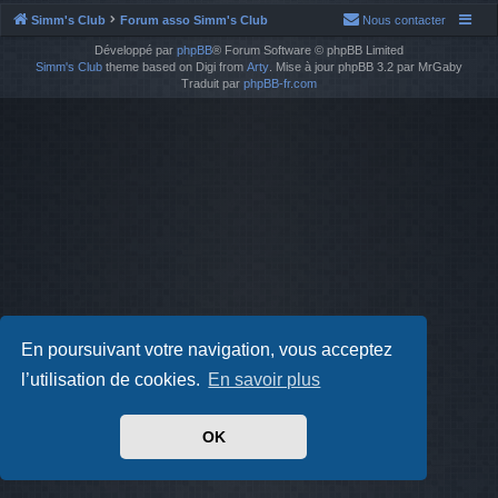
Simm's Club
Forum asso Simm's Club
Nous contacter
Développé par
phpBB
® Forum Software © phpBB Limited
Simm's Club
theme based on Digi from
Arty
. Mise à jour phpBB 3.2 par MrGaby
Traduit par
phpBB-fr.com
En poursuivant votre navigation, vous acceptez
l’utilisation de cookies.
En savoir plus
OK