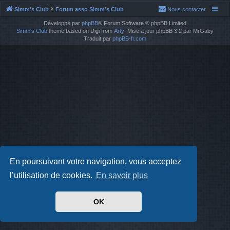
Simm's Club
Forum asso Simm's Club
Nous contacter
Développé par
phpBB
® Forum Software © phpBB Limited
Simm's Club
theme based on Digi from
Arty
. Mise à jour phpBB 3.2 par MrGaby
Traduit par
phpBB-fr.com
En poursuivant votre navigation, vous acceptez
l’utilisation de cookies.
En savoir plus
OK