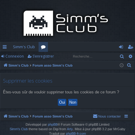
Simm's Club
Rech
Connexion
S’enregistrer
cc
or
o
’e
R
Simm's Club
Forum asso Simm's Club
ès
u
n
nr
e
ra
m
n
eg
c
Supprimer les cookies
h
pi
s
ex
ist
Êtes-vous sûr de vouloir supprimer tous les cookies de ce forum ?
e
d
io
re
r
c
e
n
r
h
Simm's Club
Forum asso Simm's Club
Nous contacter
e
Développé par
phpBB
® Forum Software © phpBB Limited
r
Simm's Club
theme based on Digi from
Arty
. Mise à jour phpBB 3.2 par MrGaby
Traduit par
phpBB-fr.com