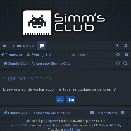
Simm's Club
Rech
Connexion
S’enregistrer
cc
or
o
’e
R
Simm's Club
Forum asso Simm's Club
ès
u
n
nr
e
ra
m
n
eg
c
Supprimer les cookies
h
pi
s
ex
ist
Êtes-vous sûr de vouloir supprimer tous les cookies de ce forum ?
e
d
io
re
r
c
e
n
r
h
Simm's Club
Forum asso Simm's Club
Nous contacter
e
Développé par
phpBB
® Forum Software © phpBB Limited
r
Simm's Club
theme based on Digi from
Arty
. Mise à jour phpBB 3.2 par MrGaby
Traduit par
phpBB-fr.com