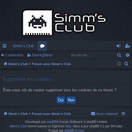
Simm's Club
Rech
Connexion
S’enregistrer
cc
or
o
’e
R
Simm's Club
Forum asso Simm's Club
ès
u
n
nr
e
ra
m
n
eg
c
Supprimer les cookies
h
pi
s
ex
ist
Êtes-vous sûr de vouloir supprimer tous les cookies de ce forum ?
e
d
io
re
r
c
e
n
r
h
Simm's Club
Forum asso Simm's Club
Nous contacter
e
Développé par
phpBB
® Forum Software © phpBB Limited
r
Simm's Club
theme based on Digi from
Arty
. Mise à jour phpBB 3.2 par MrGaby
Traduit par
phpBB-fr.com