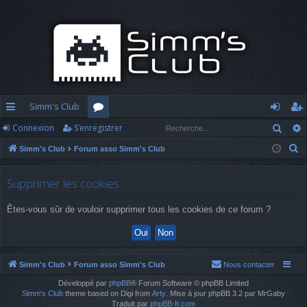
Simm's Club
Rech
Connexion
S’enregistrer
cc
or
o
’e
R
Simm's Club
Forum asso Simm's Club
ès
u
n
nr
e
ra
m
n
eg
c
Supprimer les cookies
h
pi
s
ex
ist
Êtes-vous sûr de vouloir supprimer tous les cookies de ce forum ?
e
d
io
re
r
c
e
n
r
h
Simm's Club
Forum asso Simm's Club
Nous contacter
e
Développé par
phpBB
® Forum Software © phpBB Limited
r
Simm's Club
theme based on Digi from
Arty
. Mise à jour phpBB 3.2 par MrGaby
Traduit par
phpBB-fr.com