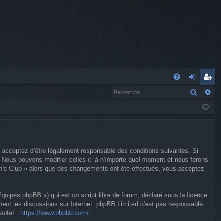
A
Recher
Re
FA
o
’e
Q
n
nr
n
eg
ex
ist
 acceptez d’être légalement responsable des conditions suivantes. Si
io
re
. Nous pouvons modifier celles-ci à n’importe quel moment et nous ferons
imm's Club » alors que des changements ont été effectués, vous acceptez
n
r
uipes phpBB ») qui est un script libre de forum, déclaré sous la licence
ement les discussions sur Internet. phpBB Limited n’est pas responsable
ulter :
https://www.phpbb.com/
.