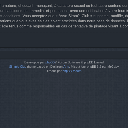
ffamatoire, choquant, menaçant, à caractère sexuel ou tout autre contenu qui
 à un bannissement immédiat et permanent, avec une notification à votre fourn
s conditions. Vous acceptez que « Asso Simm's Club » supprime, modifie, dép
ations que vous avez saisies soient stockées dans notre base de données. Bi
 être tenus comme responsables en cas de tentative de piratage visant à co
Développé par
phpBB
® Forum Software © phpBB Limited
Simm's Club
theme based on Digi from
Arty
. Mise à jour phpBB 3.2 par MrGaby
Traduit par
phpBB-fr.com