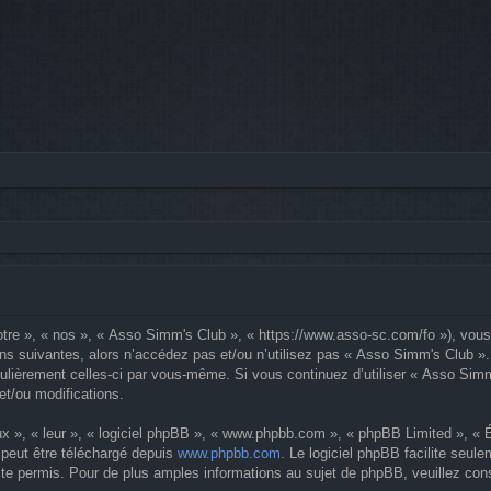
tre », « nos », « Asso Simm's Club », « https://www.asso-sc.com/fo »), vous
ons suivantes, alors n’accédez pas et/ou n’utilisez pas « Asso Simm's Club »
 régulièrement celles-ci par vous-même. Si vous continuez d’utiliser « Asso S
et/ou modifications.
x », « leur », « logiciel phpBB », « www.phpbb.com », « phpBB Limited », « Éq
 peut être téléchargé depuis
www.phpbb.com
. Le logiciel phpBB facilite seul
 permis. Pour de plus amples informations au sujet de phpBB, veuillez cons