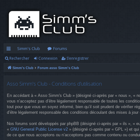
Simm's Club
Forums
Rechercher
Connexion
S’enregistrer
cc
Simm's Club
Forum asso Simm's Club
ès
ra
Asso Simm's Club - Conditions d’utilisation
pi
En accédant à « Asso Simm's Club » (désigné ci-après par « nous », « no
d
vous n’acceptez pas d’être légalement responsable de toutes les conditi
tout pour que vous en soyez informé, bien qu’il soit prudent de vérifier
e
d’être légalement responsable des conditions découlant des mises à jour 
Nos forums sont développés par phpBB (désigné ci-après par « ils », « eu
«
GNU General Public License v2
» (désigné ci-après par « GPL ») et qui
de ce que nous acceptons ou n’acceptons pas comme contenu ou conduite