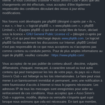
même. Si vous continuez d’utiliser « Asso Simm's Club » alors que des
changements ont été effectués, vous acceptez d’être légalement
responsable des conditions découlant des mises à jour et/ou
modifications.
Nos forums sont développés par phpBB (désigné ci-après par « ils »,
« eux », « leur », « logiciel phpBB », « www.phpbb.com », « phpBB
Limited », « Équipes phpBB ») qui est un script libre de forum, déclaré
sous la licence «
GNU General Public License v2
» (désigné ci-après par
« GPL ») et qui peut être téléchargé depuis
www.phpbb.com
. Le logiciel
phpBB facilite seulement les discussions sur Internet. phpBB Limited
n’est pas responsable de ce que nous acceptons ou n’acceptons pas
comme contenu ou conduite permis. Pour de plus amples informations au
sujet de phpBB, veuillez consulter :
https://www.phpbb.com/
.
Vous acceptez de ne pas publier de contenu abusif, obscène, vulgaire,
diffamatoire, choquant, menaçant, à caractère sexuel ou tout autre
contenu qui peut transgresser les lois de votre pays, du pays où « Asso
Simm's Club » est hébergé ou les lois internationales. Le faire peut vous
mener à un bannissement immédiat et permanent, avec une notification à
votre fournisseur d’accès à Internet si nous le jugeons nécessaire. Les
adresses IP de tous les messages sont enregistrées pour aider au
renforcement de ces conditions. Vous acceptez que « Asso Simm's
Club » supprime, modifie, déplace ou verrouille n’importe quel sujet
lorsque nous estimons que cela est nécessaire. En tant que membre,