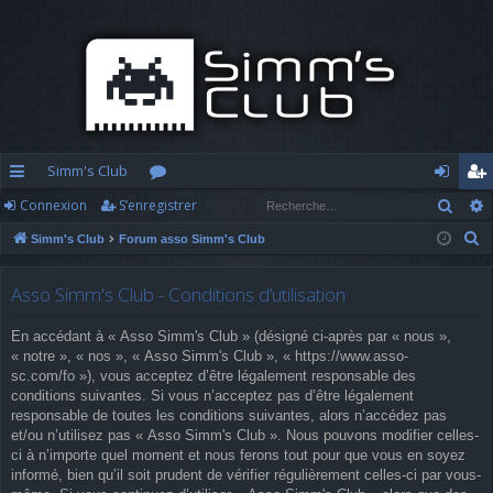
Simm's Club
Rech
Connexion
S’enregistrer
cc
or
o
’e
R
Simm's Club
Forum asso Simm's Club
ès
u
n
nr
e
ra
m
n
eg
c
Asso Simm's Club - Conditions d’utilisation
h
pi
s
ex
ist
En accédant à « Asso Simm's Club » (désigné ci-après par « nous »,
e
d
io
re
« notre », « nos », « Asso Simm's Club », « https://www.asso-
r
sc.com/fo »), vous acceptez d’être légalement responsable des
c
e
n
r
conditions suivantes. Si vous n’acceptez pas d’être légalement
h
responsable de toutes les conditions suivantes, alors n’accédez pas
e
et/ou n’utilisez pas « Asso Simm's Club ». Nous pouvons modifier celles-
ci à n’importe quel moment et nous ferons tout pour que vous en soyez
r
informé, bien qu’il soit prudent de vérifier régulièrement celles-ci par vous-