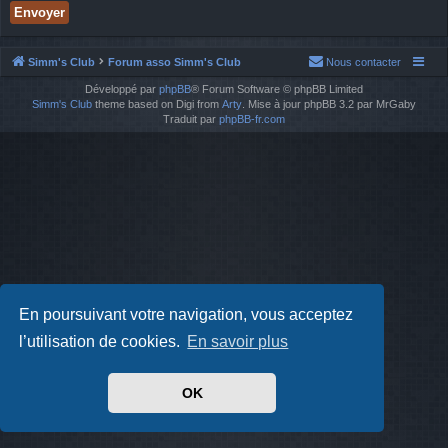
Simm's Club
Forum asso Simm's Club
Nous contacter
Développé par
phpBB
® Forum Software © phpBB Limited
Simm's Club
theme based on Digi from
Arty
. Mise à jour phpBB 3.2 par MrGaby
Traduit par
phpBB-fr.com
En poursuivant votre navigation, vous acceptez
l’utilisation de cookies.
En savoir plus
OK