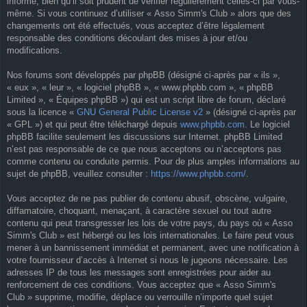
informé, bien qu’il soit prudent de vérifier régulièrement celles-ci par vous-
même. Si vous continuez d’utiliser « Asso Simm's Club » alors que des
changements ont été effectués, vous acceptez d’être légalement
responsable des conditions découlant des mises à jour et/ou
modifications.
Nos forums sont développés par phpBB (désigné ci-après par « ils »,
« eux », « leur », « logiciel phpBB », « www.phpbb.com », « phpBB
Limited », « Équipes phpBB ») qui est un script libre de forum, déclaré
sous la licence «
GNU General Public License v2
» (désigné ci-après par
« GPL ») et qui peut être téléchargé depuis
www.phpbb.com
. Le logiciel
phpBB facilite seulement les discussions sur Internet. phpBB Limited
n’est pas responsable de ce que nous acceptons ou n’acceptons pas
comme contenu ou conduite permis. Pour de plus amples informations au
sujet de phpBB, veuillez consulter :
https://www.phpbb.com/
.
Vous acceptez de ne pas publier de contenu abusif, obscène, vulgaire,
diffamatoire, choquant, menaçant, à caractère sexuel ou tout autre
contenu qui peut transgresser les lois de votre pays, du pays où « Asso
Simm's Club » est hébergé ou les lois internationales. Le faire peut vous
mener à un bannissement immédiat et permanent, avec une notification à
votre fournisseur d’accès à Internet si nous le jugeons nécessaire. Les
adresses IP de tous les messages sont enregistrées pour aider au
renforcement de ces conditions. Vous acceptez que « Asso Simm's
Club » supprime, modifie, déplace ou verrouille n’importe quel sujet