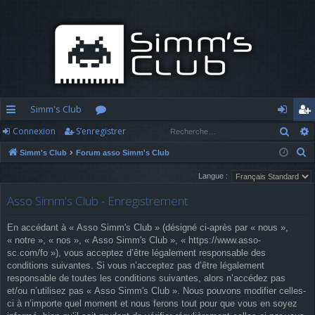
Simm's Club
Rech
Connexion
S’enregistrer
cc
or
o
’e
R
Simm's Club
Forum asso Simm's Club
ès
u
n
nr
e
Langue :
ra
m
n
eg
c
Asso Simm's Club - Enregistrement
h
pi
s
ex
ist
e
d
io
re
En accédant à « Asso Simm's Club » (désigné ci-après par « nous »,
r
« notre », « nos », « Asso Simm's Club », « https://www.asso-
c
e
n
r
sc.com/fo »), vous acceptez d’être légalement responsable des
h
conditions suivantes. Si vous n’acceptez pas d’être légalement
e
responsable de toutes les conditions suivantes, alors n’accédez pas
et/ou n’utilisez pas « Asso Simm's Club ». Nous pouvons modifier celles-
r
ci à n’importe quel moment et nous ferons tout pour que vous en soyez