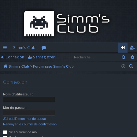
Simm's Club
Rech
Connexion
S’enregistrer
cc
or
o
’e
R
Simm's Club
Forum asso Simm's Club
ès
u
n
nr
e
ra
m
n
eg
c
Connexion
h
pi
s
ex
ist
e
Nom d’utilisateur :
d
io
re
r
c
e
n
r
Mot de passe :
h
J’ai oublié mon mot de passe
e
Renvoyer le courriel de confirmation
r
Se souvenir de moi