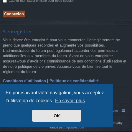
Cacher mon statut en ligne pour cette session
S’enregistrer
Vous devez être enregistré pour vous connecter. L’enregistrement ne
prend que quelques secondes et augmente vos possibilités.
L’administrateur du forum peut également accorder des permissions
additionnelles aux membres du forum. Avant de vous enregistrer,
assurez-vous d’avoir pris connaissance de nos conditions d’utilisation et
de notre politique de vie privée. Assurez-vous de bien lire tout le
règlement du forum.
Conditions d’utilisation
|
Politique de confidentialité
En poursuivant votre navigation, vous acceptez
S’enregistrer
l’utilisation de cookies.
En savoir plus
Simm's Club
Forum asso Simm's Club
Nous contacter
OK
Développé par
phpBB
® Forum Software © phpBB Limited
Simm's Club
theme based on Digi from
Arty
. Mise à jour phpBB 3.2 par MrGaby
Traduit par
phpBB-fr.com