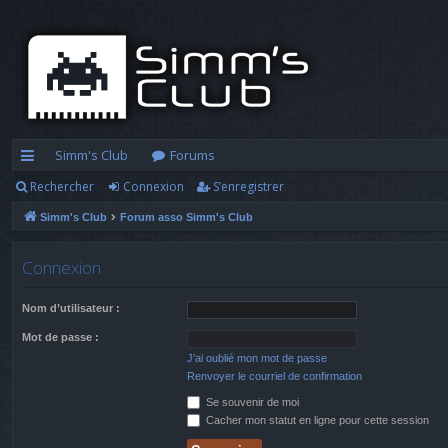
Simm's Club
Forums
Rechercher
Connexion
S’enregistrer
cc
Simm's Club
Forum asso Simm's Club
ès
ra
Connexion
pi
Nom d’utilisateur :
d
Mot de passe :
e
J’ai oublié mon mot de passe
Renvoyer le courriel de confirmation
Se souvenir de moi
Cacher mon statut en ligne pour cette session