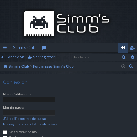
Simm's Club
Rech
Connexion
S’enregistrer
cc
or
o
’e
R
Simm's Club
Forum asso Simm's Club
ès
u
n
nr
e
ra
m
n
eg
c
Connexion
h
pi
s
ex
ist
e
Nom d’utilisateur :
d
io
re
r
c
e
n
r
Mot de passe :
h
J’ai oublié mon mot de passe
e
Renvoyer le courriel de confirmation
r
Se souvenir de moi