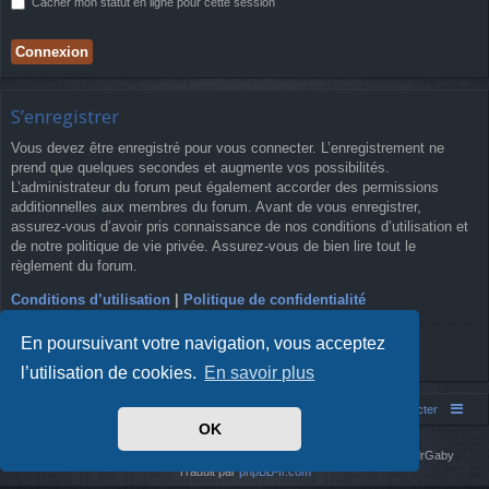
Cacher mon statut en ligne pour cette session
S’enregistrer
Vous devez être enregistré pour vous connecter. L’enregistrement ne
prend que quelques secondes et augmente vos possibilités.
L’administrateur du forum peut également accorder des permissions
additionnelles aux membres du forum. Avant de vous enregistrer,
assurez-vous d’avoir pris connaissance de nos conditions d’utilisation et
de notre politique de vie privée. Assurez-vous de bien lire tout le
règlement du forum.
Conditions d’utilisation
|
Politique de confidentialité
En poursuivant votre navigation, vous acceptez
S’enregistrer
l’utilisation de cookies.
En savoir plus
Simm's Club
Forum asso Simm's Club
Nous contacter
OK
Développé par
phpBB
® Forum Software © phpBB Limited
Simm's Club
theme based on Digi from
Arty
. Mise à jour phpBB 3.2 par MrGaby
Traduit par
phpBB-fr.com