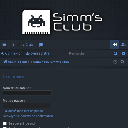
Simm's Club
Rech
Connexion
S’enregistrer
cc
or
o
’e
R
Simm's Club
Forum asso Simm's Club
ès
u
n
nr
e
ra
m
n
eg
c
Connexion
h
pi
s
ex
ist
e
Nom d’utilisateur :
d
io
re
r
c
e
n
r
Mot de passe :
h
J’ai oublié mon mot de passe
e
Renvoyer le courriel de confirmation
r
Se souvenir de moi