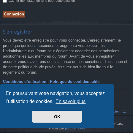
Cacher mon statut en ligne pour cette session
S’enregistrer
Vous devez être enregistré pour vous connecter. L’enregistrement ne
prend que quelques secondes et augmente vos possibilités.
L’administrateur du forum peut également accorder des permissions
additionnelles aux membres du forum. Avant de vous enregistrer,
assurez-vous d’avoir pris connaissance de nos conditions d’utilisation et
de notre politique de vie privée. Assurez-vous de bien lire tout le
règlement du forum.
Conditions d’utilisation
|
Politique de confidentialité
En poursuivant votre navigation, vous acceptez
S’enregistrer
l’utilisation de cookies.
En savoir plus
Simm's Club
Forum asso Simm's Club
Nous contacter
OK
Développé par
phpBB
® Forum Software © phpBB Limited
Simm's Club
theme based on Digi from
Arty
. Mise à jour phpBB 3.2 par MrGaby
Traduit par
phpBB-fr.com