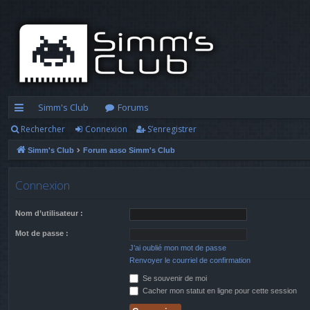
Simm's Club
Forums
Rechercher
Connexion
S’enregistrer
cc
Simm's Club
Forum asso Simm's Club
ès
ra
Connexion
pi
Nom d’utilisateur :
d
Mot de passe :
e
J’ai oublié mon mot de passe
Renvoyer le courriel de confirmation
Se souvenir de moi
Cacher mon statut en ligne pour cette session