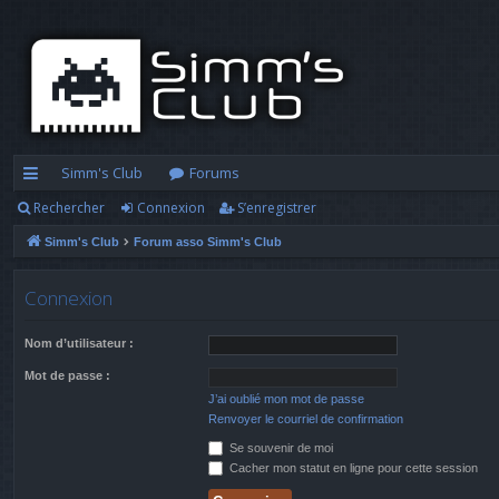
Simm's Club
Forums
Rechercher
Connexion
S’enregistrer
cc
Simm's Club
Forum asso Simm's Club
ès
ra
Connexion
pi
Nom d’utilisateur :
d
Mot de passe :
e
J’ai oublié mon mot de passe
Renvoyer le courriel de confirmation
Se souvenir de moi
Cacher mon statut en ligne pour cette session