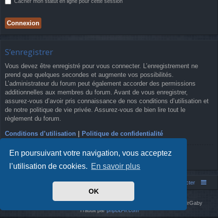
Cacher mon statut en ligne pour cette session
S’enregistrer
Vous devez être enregistré pour vous connecter. L’enregistrement ne
prend que quelques secondes et augmente vos possibilités.
L’administrateur du forum peut également accorder des permissions
additionnelles aux membres du forum. Avant de vous enregistrer,
assurez-vous d’avoir pris connaissance de nos conditions d’utilisation et
de notre politique de vie privée. Assurez-vous de bien lire tout le
règlement du forum.
Conditions d’utilisation
|
Politique de confidentialité
En poursuivant votre navigation, vous acceptez
S’enregistrer
l’utilisation de cookies.
En savoir plus
Simm's Club
Forum asso Simm's Club
Nous contacter
OK
Développé par
phpBB
® Forum Software © phpBB Limited
Simm's Club
theme based on Digi from
Arty
. Mise à jour phpBB 3.2 par MrGaby
Traduit par
phpBB-fr.com