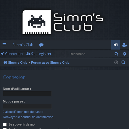
Simm's Club
Rech
Connexion
S’enregistrer
cc
or
o
’e
R
Simm's Club
Forum asso Simm's Club
ès
u
n
nr
e
ra
m
n
eg
c
Connexion
h
pi
s
ex
ist
e
Nom d’utilisateur :
d
io
re
r
c
e
n
r
Mot de passe :
h
J’ai oublié mon mot de passe
e
Renvoyer le courriel de confirmation
r
Se souvenir de moi