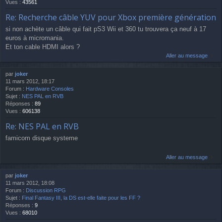
Vues :
43561
Re: Recherche câble YUV pour Xbox première génération
si non achète un câble qui fait pS3 Wii et 360 tu trouvera ça neuf à 17
euros à micromania.
Et ton cable HDMI alors ?
Aller au message
par
joker
11 mars 2012, 18:17
Forum :
Hardware Consoles
Sujet :
NES PAL en RVB
Réponses :
89
Vues :
606138
Re: NES PAL en RVB
famicom disque systeme
Aller au message
par
joker
11 mars 2012, 18:08
Forum :
Discussion RPG
Sujet :
Final Fantasy III, la DS est-elle faite pour les FF ?
Réponses :
9
Vues :
68010