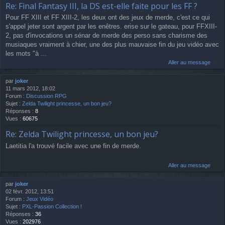
Re: Final Fantasy III, la DS est-elle faite pour les FF ?
Pour FF XIII et FF XIII-2, les deux ont des jeux de merde, c'est ce qui
s'appel jeter sont argent par les enêtres. erise sur le gateau, pour FFXIII-
2, pas d'invocations un sénar de merde des perso sans charisme des
musiaques vraiment à chier, une des plus mauvaise fin du jeu vidéo avec
les mots "à ...
Aller au message
par
joker
11 mars 2012, 18:02
Forum :
Discussion RPG
Sujet :
Zelda Twilight princesse, un bon jeu?
Réponses :
8
Vues :
60675
Re: Zelda Twilight princesse, un bon jeu?
Laetitia l'a trouvé facile avec une fin de merde.
Aller au message
par
joker
02 févr. 2012, 13:51
Forum :
Jeux Vidéo
Sujet :
PXL-Passion Collection !
Réponses :
36
Vues :
202976