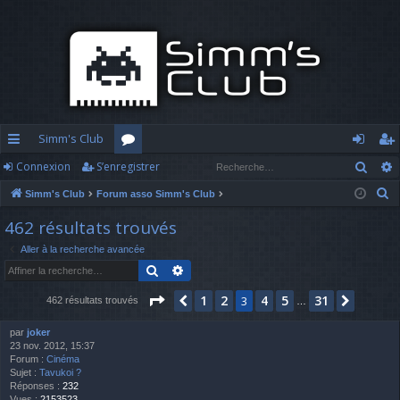
Simm's Club
Rech
Connexion
S’enregistrer
cc
or
o
’e
R
Simm's Club
Forum asso Simm's Club
ès
u
n
nr
e
462 résultats trouvés
ra
m
n
eg
c
Aller à la recherche avancée
h
pi
s
ex
ist
Rechercher
Recherche avancée
e
d
io
re
r
Page
3
sur
31
1
2
4
5
31
Précédente
3
Suivan
462 résultats trouvés
…
c
e
n
r
h
par
joker
23 nov. 2012, 15:37
e
Forum :
Cinéma
r
Sujet :
Tavukoi ?
Réponses :
232
Vues :
2153523