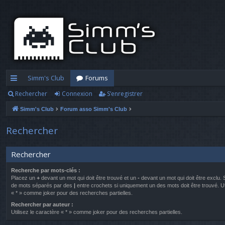
Simm's Club
Forums
Rechercher
Connexion
S’enregistrer
cc
Simm's Club
Forum asso Simm's Club
ès
ra
Rechercher
pi
Rechercher
d
Recherche par mots-clés :
e
Placez un
+
devant un mot qui doit être trouvé et un
-
devant un mot qui doit être exclu. 
de mots séparés par des
|
entre crochets si uniquement un des mots doit être trouvé. Ut
« * » comme joker pour des recherches partielles.
Rechercher par auteur :
Utilisez le caractère « * » comme joker pour des recherches partielles.