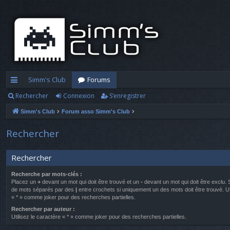
Simm's Club
Forums
Rechercher
Connexion
S’enregistrer
cc
Simm's Club
Forum asso Simm's Club
ès
ra
Rechercher
pi
Rechercher
d
Recherche par mots-clés :
e
Placez un
+
devant un mot qui doit être trouvé et un
-
devant un mot qui doit être exclu. 
de mots séparés par des
|
entre crochets si uniquement un des mots doit être trouvé. Ut
« * » comme joker pour des recherches partielles.
Rechercher par auteur :
Utilisez le caractère « * » comme joker pour des recherches partielles.