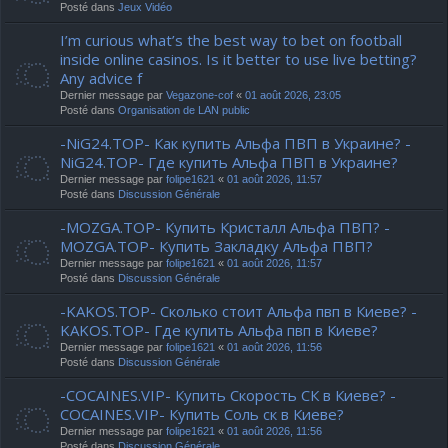
Posté dans
Jeux Vidéo
I’m curious what’s the best way to bet on football
inside online casinos. Is it better to use live betting?
Any advice f
Dernier message par
Vegazone-cof
«
01 août 2026, 23:05
Posté dans
Organisation de LAN public
-NiG24.TOP- Как купить Альфа ПВП в Украине? -
NiG24.TOP- Где купить Альфа ПВП в Украине?
Dernier message par
folipe1621
«
01 août 2026, 11:57
Posté dans
Discussion Générale
-MOZGA.TOP- Купить Кристалл Альфа ПВП? -
MOZGA.TOP- Купить Закладку Альфа ПВП?
Dernier message par
folipe1621
«
01 août 2026, 11:57
Posté dans
Discussion Générale
-KAKOS.TOP- Сколько стоит Альфа пвп в Киеве? -
KAKOS.TOP- Где купить Альфа пвп в Киеве?
Dernier message par
folipe1621
«
01 août 2026, 11:56
Posté dans
Discussion Générale
-COCAINES.VIP- Купить Скорость СК в Киеве? -
COCAINES.VIP- Купить Соль ск в Киеве?
Dernier message par
folipe1621
«
01 août 2026, 11:56
Posté dans
Discussion Générale