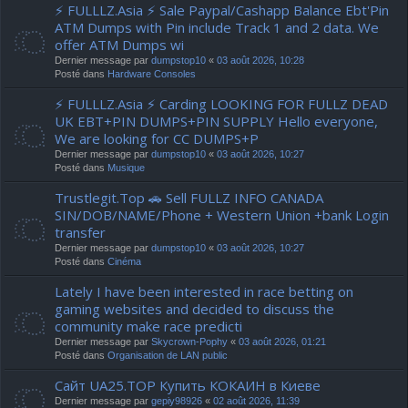
⚡ FULLLZ.Asia ⚡ Sale Paypal/Cashapp Balance Ebt'Pin
ATM Dumps with Pin include Track 1 and 2 data. We
offer ATM Dumps wi
Dernier message par
dumpstop10
«
03 août 2026, 10:28
Posté dans
Hardware Consoles
⚡ FULLLZ.Asia ⚡ Carding LOOKING FOR FULLZ DEAD
UK EBT+PIN DUMPS+PIN SUPPLY Hello everyone,
We are looking for CC DUMPS+P
Dernier message par
dumpstop10
«
03 août 2026, 10:27
Posté dans
Musique
Trustlegit.Top 🚗 Sell FULLZ INFO CANADA
SIN/DOB/NAME/Phone + Western Union +bank Login
transfer
Dernier message par
dumpstop10
«
03 août 2026, 10:27
Posté dans
Cinéma
Lately I have been interested in race betting on
gaming websites and decided to discuss the
community make race predicti
Dernier message par
Skycrown-Pophy
«
03 août 2026, 01:21
Posté dans
Organisation de LAN public
Сайт UA25.TOP Купить КОКАИН в Киеве
Dernier message par
gepiy98926
«
02 août 2026, 11:39