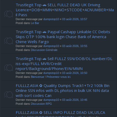
Trustlegit.Top 🚗 SELL FULLZ DEAD UK Driving
Licence+DOB+MMN+NINO+STCODE+ACNUMBER+Ma
il Pass
Dernier message par
dumpstop10
«
03 août 2026, 10:57
Posté dans
Le Bar
Trustlegit.Top 🚗 Paypal Cashapp Linkable CC Debits
Skips OTP 100% bank login Chase Bank of America
Chime Wells Fargo
Dernier message par
dumpstop10
«
03 août 2026, 10:55
Posté dans
Discussion Générale
Trustlegit.Top 🚗 Sell FULLZ SSN/DOB/DL number/DL
iss-exp/FULL MVR/Credit
report/Background/Phone/EIN/MMN
Dernier message par
dumpstop10
«
03 août 2026, 10:50
Posté dans
Bienvenue ! Présentez-vous ici.
FULLLZ.ASIA ✿ Quaility Dumps Track1+Tr2 100k Bin
Online SSN infos with DL photos in bulk UK NIN data
with sort codes Can
Dernier message par
dumpstop10
«
03 août 2026, 10:46
Posté dans
Discussion RPG
FULLLZ.ASIA ✿ SELL INFO FULLZ DEAD UK,US,CA