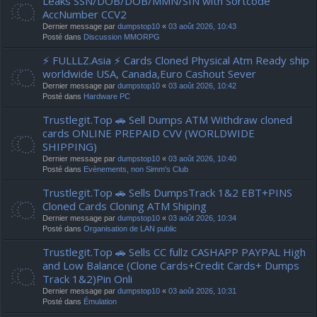
Leaks SSN/DOB/DOB/MMN/SIN with Sortcode
AccNumber CCV2
Dernier message par
dumpstop10
«
03 août 2026, 10:43
Posté dans
Discussion MMORPG
⚡ FULLLZ.Asia ⚡ Cards Cloned Physical Atm Ready ship
worldwide USA, Canada,Euro Cashout Sever
Dernier message par
dumpstop10
«
03 août 2026, 10:42
Posté dans
Hardware PC
Trustlegit.Top 🚗 Sell Dumps ATM Withdraw cloned
cards ONLINE PREPAID CVV (WORLDWIDE
SHIPPING)
Dernier message par
dumpstop10
«
03 août 2026, 10:40
Posté dans
Evènements, non Simm's Club
Trustlegit.Top 🚗 Sells DumpsTrack 1&2 EBT+PINS
Cloned Cards Cloning ATM Shiping
Dernier message par
dumpstop10
«
03 août 2026, 10:34
Posté dans
Organisation de LAN public
Trustlegit.Top 🚗 Sells CC fullz CASHAPP PAYPAL High
and Low Balance (Clone Cards+Credit Cards+ Dumps
Track 1&2)Pin Onli
Dernier message par
dumpstop10
«
03 août 2026, 10:31
Posté dans
Émulation