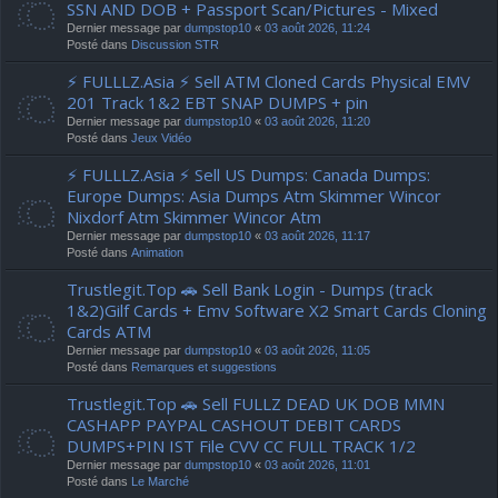
SSN AND DOB + Passport Scan/Pictures - Mixed
Dernier message par
dumpstop10
«
03 août 2026, 11:24
Posté dans
Discussion STR
⚡ FULLLZ.Asia ⚡ Sell ATM Cloned Cards Physical EMV
201 Track 1&2 EBT SNAP DUMPS + pin
Dernier message par
dumpstop10
«
03 août 2026, 11:20
Posté dans
Jeux Vidéo
⚡ FULLLZ.Asia ⚡ Sell US Dumps: Canada Dumps:
Europe Dumps: Asia Dumps Atm Skimmer Wincor
Nixdorf Atm Skimmer Wincor Atm
Dernier message par
dumpstop10
«
03 août 2026, 11:17
Posté dans
Animation
Trustlegit.Top 🚗 Sell Bank Login - Dumps (track
1&2)Gilf Cards + Emv Software X2 Smart Cards Cloning
Cards ATM
Dernier message par
dumpstop10
«
03 août 2026, 11:05
Posté dans
Remarques et suggestions
Trustlegit.Top 🚗 Sell FULLZ DEAD UK DOB MMN
CASHAPP PAYPAL CASHOUT DEBIT CARDS
DUMPS+PIN IST File CVV CC FULL TRACK 1/2
Dernier message par
dumpstop10
«
03 août 2026, 11:01
Posté dans
Le Marché