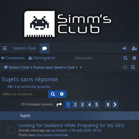
Simm's Club
Rech
Connexion
S’enregistrer
cc
or
o
’e
R
Simm's Club
Forum asso Simm's Club
ès
u
n
nr
e
Sujets sans réponse
ra
m
n
eg
c
Aller à la recherche avancée
h
pi
s
ex
ist
Rechercher
Recherche avancée
e
d
io
re
r
Page
1
sur
8
2
3
4
5
8
1
Suivante
374 résultats trouvés
…
c
e
n
r
h
Sujets
e
Looking for Guidance While Preparing for My GED
r
Dernier message par
jackharper
«
06 août 2026, 08:52
Posté dans
Discussion Générale