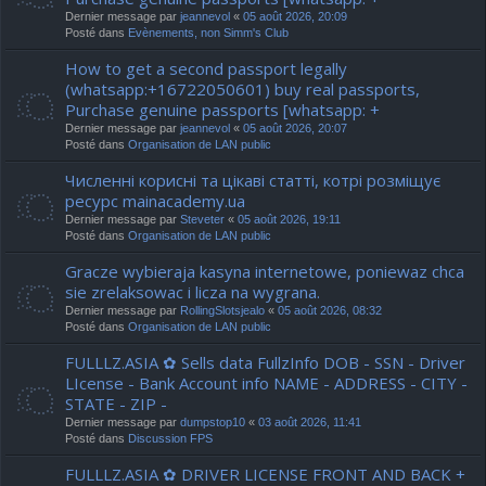
Dernier message par
jeannevol
«
05 août 2026, 20:09
Posté dans
Evènements, non Simm's Club
How to get a second passport legally
(whatsapp:+16722050601) buy real passports,
Purchase genuine passports [whatsapp: +
Dernier message par
jeannevol
«
05 août 2026, 20:07
Posté dans
Organisation de LAN public
Численні корисні та цікаві статті, котрі розміщує
ресурс mainacademy.ua
Dernier message par
Steveter
«
05 août 2026, 19:11
Posté dans
Organisation de LAN public
Gracze wybieraja kasyna internetowe, poniewaz chca
sie zrelaksowac i licza na wygrana.
Dernier message par
RollingSlotsjealo
«
05 août 2026, 08:32
Posté dans
Organisation de LAN public
FULLLZ.ASIA ✿ Sells data FullzInfo DOB - SSN - Driver
LIcense - Bank Account info NAME - ADDRESS - CITY -
STATE - ZIP -
Dernier message par
dumpstop10
«
03 août 2026, 11:41
Posté dans
Discussion FPS
FULLLZ.ASIA ✿ DRIVER LICENSE FRONT AND BACK +