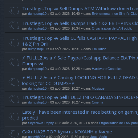
Trustlegit.Top 🚗 Sell Dumps ATM Withdraw clone
par
dumpstop10
» 03 août 2026, 10:40 » dans
Evènements, non Simm's Club
Trustlegit.Top 🚗 Sells DumpsTrack 1&2 EBT+PINS Clo
par
dumpstop10
» 03 août 2026, 10:34 » dans
Organisation de LAN public
Trustlegit.Top 🚗 Sells CC fullz CASHAPP PAYPAL Hig
1&2)Pin Onli
par
dumpstop10
» 03 août 2026, 10:31 » dans
Émulation
⚡ FULLLZ.Asia ⚡ Sale Paypal/Cashapp Balance Ebt'Pin 
Dumps wi
par
dumpstop10
» 03 août 2026, 10:28 » dans
Hardware Consoles
⚡ FULLLZ.Asia ⚡ Carding LOOKING FOR FULLZ DEAD
looking for CC DUMPS+P
par
dumpstop10
» 03 août 2026, 10:27 » dans
Musique
Trustlegit.Top 🚗 Sell FULLZ INFO CANADA SIN/DOB/
par
dumpstop10
» 03 août 2026, 10:27 » dans
Cinéma
Lately I have been interested in race betting on gam
predicti
par
Skycrown-Pophy
» 03 août 2026, 01:21 » dans
Organisation de LAN publ
Сайт UA25.TOP Купить КОКАИН в Киеве
par
gepiy98926
» 02 août 2026, 11:39 » dans
Jeux Vidéo