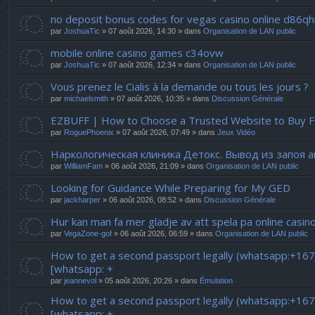
no deposit bonus codes for vegas casino online d86qh
par
JoshuaTic
» 07 août 2026, 14:30 » dans
Organisation de LAN public
mobile online casino games c34ovw
par
JoshuaTic
» 07 août 2026, 12:34 » dans
Organisation de LAN public
Vous prenez le Cialis à la demande ou tous les jours ?
par
michaelsmith
» 07 août 2026, 10:35 » dans
Discussion Générale
EZBUFF | How to Choose a Trusted Website to Buy F
par
RoguePhoenix
» 07 août 2026, 07:49 » dans
Jeux Vidéo
Наркологическая клиника Детокс. Вывод из запоя 
par
WilliamFam
» 06 août 2026, 21:09 » dans
Organisation de LAN public
Looking for Guidance While Preparing for My GED
par
jackharper
» 06 août 2026, 08:52 » dans
Discussion Générale
Hur kan man fa mer gladje av att spela pa online casin
par
VegaZone-gof
» 06 août 2026, 06:59 » dans
Organisation de LAN public
How to get a second passport legally (whatsapp:+16
[whatsapp: +
par
jeannevol
» 05 août 2026, 20:26 » dans
Émulation
How to get a second passport legally (whatsapp:+16
[whatsapp: +