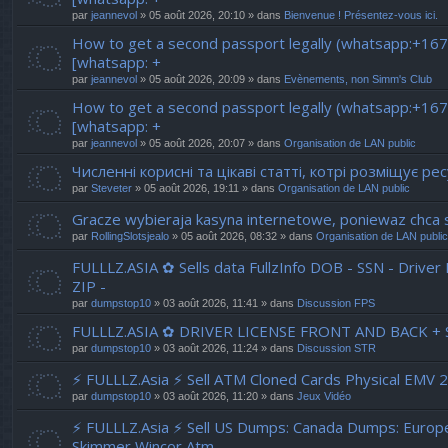
par
jeannevol
» 05 août 2026, 20:10 » dans
Bienvenue ! Présentez-vous ici.
How to get a second passport legally (whatsapp:+16
[whatsapp: +
par
jeannevol
» 05 août 2026, 20:09 » dans
Evènements, non Simm's Club
How to get a second passport legally (whatsapp:+16
[whatsapp: +
par
jeannevol
» 05 août 2026, 20:07 » dans
Organisation de LAN public
Численні корисні та цікаві статті, котрі розміщує р
par
Steveter
» 05 août 2026, 19:11 » dans
Organisation de LAN public
Gracze wybieraja kasyna internetowe, poniewaz chca si
par
RollingSlotsjealo
» 05 août 2026, 08:32 » dans
Organisation de LAN public
FULLLZ.ASIA ✿ Sells data FullzInfo DOB - SSN - Drive
ZIP -
par
dumpstop10
» 03 août 2026, 11:41 » dans
Discussion FPS
FULLLZ.ASIA ✿ DRIVER LICENSE FRONT AND BACK + S
par
dumpstop10
» 03 août 2026, 11:24 » dans
Discussion STR
⚡ FULLLZ.Asia ⚡ Sell ATM Cloned Cards Physical EMV
par
dumpstop10
» 03 août 2026, 11:20 » dans
Jeux Vidéo
⚡ FULLLZ.Asia ⚡ Sell US Dumps: Canada Dumps: Euro
Skimmer Wincor Atm