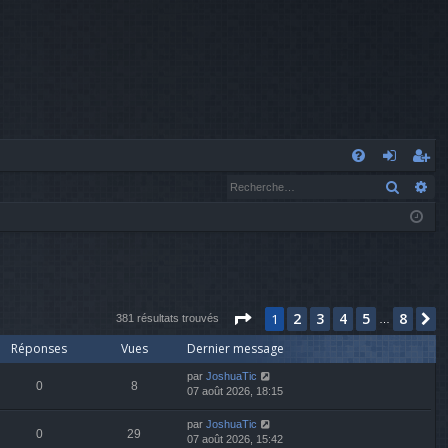
A
Recher
Re
FA
o
’e
Q
n
nr
n
eg
ex
ist
Page
1
sur
8
2
3
4
5
8
1
S
io
re
381 résultats trouvés
…
Réponses
Vues
Dernier message
n
r
par
JoshuaTic
0
8
07 août 2026, 18:15
par
JoshuaTic
0
29
07 août 2026, 15:42