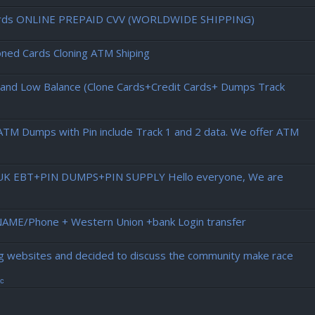
d cards ONLINE PREPAID CVV (WORLDWIDE SHIPPING)
ned Cards Cloning ATM Shiping
h and Low Balance (Clone Cards+Credit Cards+ Dumps Track
ATM Dumps with Pin include Track 1 and 2 data. We offer ATM
 UK EBT+PIN DUMPS+PIN SUPPLY Hello everyone, We are
NAME/Phone + Western Union +bank Login transfer
ing websites and decided to discuss the community make race
ic