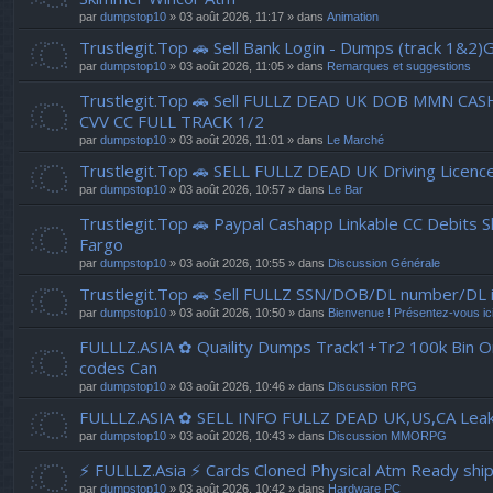
par
dumpstop10
» 03 août 2026, 11:17 » dans
Animation
Trustlegit.Top 🚗 Sell Bank Login - Dumps (track 1&2
par
dumpstop10
» 03 août 2026, 11:05 » dans
Remarques et suggestions
Trustlegit.Top 🚗 Sell FULLZ DEAD UK DOB MMN C
CVV CC FULL TRACK 1/2
par
dumpstop10
» 03 août 2026, 11:01 » dans
Le Marché
Trustlegit.Top 🚗 SELL FULLZ DEAD UK Driving 
par
dumpstop10
» 03 août 2026, 10:57 » dans
Le Bar
Trustlegit.Top 🚗 Paypal Cashapp Linkable CC Debits 
Fargo
par
dumpstop10
» 03 août 2026, 10:55 » dans
Discussion Générale
Trustlegit.Top 🚗 Sell FULLZ SSN/DOB/DL number/D
par
dumpstop10
» 03 août 2026, 10:50 » dans
Bienvenue ! Présentez-vous ici
FULLLZ.ASIA ✿ Quaility Dumps Track1+Tr2 100k Bin Onl
codes Can
par
dumpstop10
» 03 août 2026, 10:46 » dans
Discussion RPG
FULLLZ.ASIA ✿ SELL INFO FULLZ DEAD UK,US,CA Le
par
dumpstop10
» 03 août 2026, 10:43 » dans
Discussion MMORPG
⚡ FULLLZ.Asia ⚡ Cards Cloned Physical Atm Ready shi
par
dumpstop10
» 03 août 2026, 10:42 » dans
Hardware PC