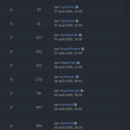
par
JoshuaTic
0
37
07 août 2026, 14:30
par
JoshuaTic
0
31
07 août 2026, 12:34
par
michaelsmith
0
127
07 août 2026, 10:35
par
RoguePhoenix
0
122
07 août 2026, 07:49
par
WilliamFam
0
151
06 août 2026, 21:09
par
jackharper
0
270
06 août 2026, 08:52
par
VegaZone-gof
0
58
06 août 2026, 06:59
par
jeannevol
0
407
05 août 2026, 20:26
par
jeannevol
0
394
05 août 2026, 20:25