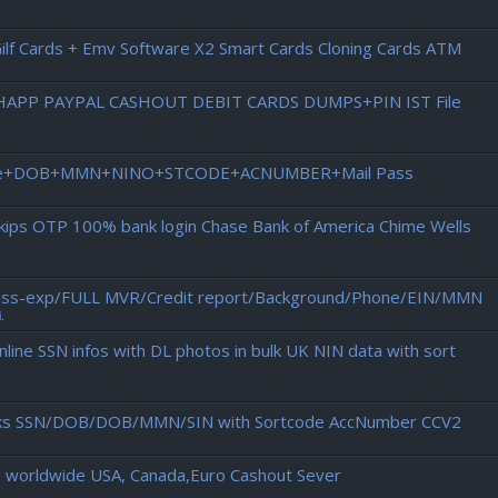
)Gilf Cards + Emv Software X2 Smart Cards Cloning Cards ATM
ASHAPP PAYPAL CASHOUT DEBIT CARDS DUMPS+PIN IST File
Licence+DOB+MMN+NINO+STCODE+ACNUMBER+Mail Pass
Skips OTP 100% bank login Chase Bank of America Chime Wells
L iss-exp/FULL MVR/Credit report/Background/Phone/EIN/MMN
.
ine SSN infos with DL photos in bulk UK NIN data with sort
aks SSN/DOB/DOB/MMN/SIN with Sortcode AccNumber CCV2
p worldwide USA, Canada,Euro Cashout Sever