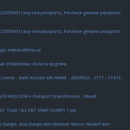
722050601) buy real passports, Purchase genuine passports
722050601) buy real passports, Purchase genuine passports
есурс mainacademy.ua
e zrelaksowac i licza na wygrana.
r LIcense - Bank Account info NAME - ADDRESS - CITY - STATE -
SN AND DOB + Passport Scan/Pictures - Mixed
 201 Track 1&2 EBT SNAP DUMPS + pin
pe Dumps: Asia Dumps Atm Skimmer Wincor Nixdorf Atm