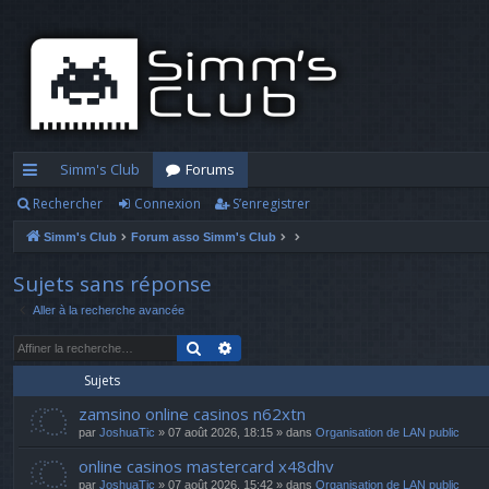
Simm's Club
Forums
Rechercher
Connexion
S’enregistrer
cc
Simm's Club
Forum asso Simm's Club
ès
ra
Sujets sans réponse
Aller à la recherche avancée
pi
Rechercher
Recherche avancée
d
Sujets
e
zamsino online casinos n62xtn
par
JoshuaTic
» 07 août 2026, 18:15 » dans
Organisation de LAN public
online casinos mastercard x48dhv
par
JoshuaTic
» 07 août 2026, 15:42 » dans
Organisation de LAN public