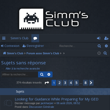
Simm's Club
Rech
Connexion
S’enregistrer
cc
or
o
’e
R
Simm's Club
Forum asso Simm's Club
ès
u
n
nr
e
Sujets sans réponse
ra
m
n
eg
c
Aller à la recherche avancée
h
pi
s
ex
ist
Rechercher
Recherche avancée
e
d
io
re
r
Page
1
sur
8
2
3
4
5
8
1
Suivante
374 résultats trouvés
…
c
e
n
r
h
Sujets
e
Looking for Guidance While Preparing for My GED
r
Dernier message par
jackharper
«
06 août 2026, 08:52
Posté dans
Discussion Générale