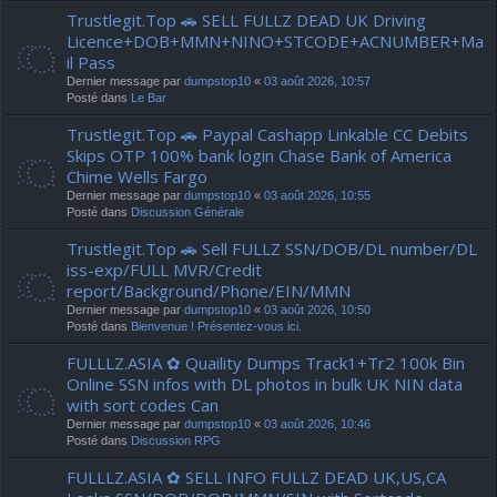
Trustlegit.Top 🚗 SELL FULLZ DEAD UK Driving
Licence+DOB+MMN+NINO+STCODE+ACNUMBER+Ma
il Pass
Dernier message par
dumpstop10
«
03 août 2026, 10:57
Posté dans
Le Bar
Trustlegit.Top 🚗 Paypal Cashapp Linkable CC Debits
Skips OTP 100% bank login Chase Bank of America
Chime Wells Fargo
Dernier message par
dumpstop10
«
03 août 2026, 10:55
Posté dans
Discussion Générale
Trustlegit.Top 🚗 Sell FULLZ SSN/DOB/DL number/DL
iss-exp/FULL MVR/Credit
report/Background/Phone/EIN/MMN
Dernier message par
dumpstop10
«
03 août 2026, 10:50
Posté dans
Bienvenue ! Présentez-vous ici.
FULLLZ.ASIA ✿ Quaility Dumps Track1+Tr2 100k Bin
Online SSN infos with DL photos in bulk UK NIN data
with sort codes Can
Dernier message par
dumpstop10
«
03 août 2026, 10:46
Posté dans
Discussion RPG
FULLLZ.ASIA ✿ SELL INFO FULLZ DEAD UK,US,CA