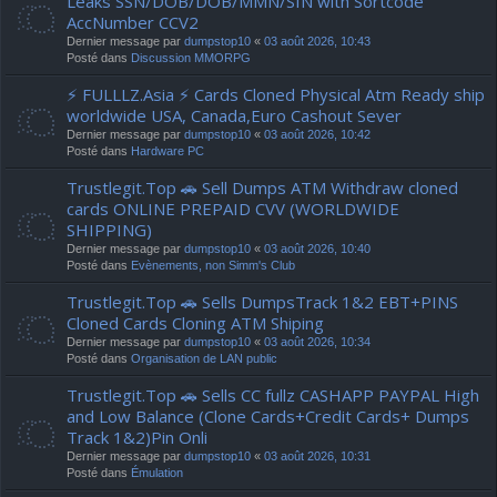
Leaks SSN/DOB/DOB/MMN/SIN with Sortcode
AccNumber CCV2
Dernier message par
dumpstop10
«
03 août 2026, 10:43
Posté dans
Discussion MMORPG
⚡ FULLLZ.Asia ⚡ Cards Cloned Physical Atm Ready ship
worldwide USA, Canada,Euro Cashout Sever
Dernier message par
dumpstop10
«
03 août 2026, 10:42
Posté dans
Hardware PC
Trustlegit.Top 🚗 Sell Dumps ATM Withdraw cloned
cards ONLINE PREPAID CVV (WORLDWIDE
SHIPPING)
Dernier message par
dumpstop10
«
03 août 2026, 10:40
Posté dans
Evènements, non Simm's Club
Trustlegit.Top 🚗 Sells DumpsTrack 1&2 EBT+PINS
Cloned Cards Cloning ATM Shiping
Dernier message par
dumpstop10
«
03 août 2026, 10:34
Posté dans
Organisation de LAN public
Trustlegit.Top 🚗 Sells CC fullz CASHAPP PAYPAL High
and Low Balance (Clone Cards+Credit Cards+ Dumps
Track 1&2)Pin Onli
Dernier message par
dumpstop10
«
03 août 2026, 10:31
Posté dans
Émulation