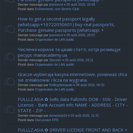
Dernier message par
jeannevol
«
05 août 2026, 20:09
Posté dans
Evènements, non Simm's Club
How to get a second passport legally
(whatsapp:+16722050601) buy real passports,
Purchase genuine passports [whatsapp: +
Dernier message par
jeannevol
«
05 août 2026, 20:07
Posté dans
Organisation de LAN public
Численні корисні та цікаві статті, котрі розміщує
ресурс mainacademy.ua
Dernier message par
Steveter
«
05 août 2026, 19:11
Posté dans
Organisation de LAN public
Gracze wybieraja kasyna internetowe, poniewaz chca
sie zrelaksowac i licza na wygrana.
Dernier message par
RollingSlotsjealo
«
05 août 2026, 08:32
Posté dans
Organisation de LAN public
FULLLZ.ASIA ✿ Sells data FullzInfo DOB - SSN - Driver
LIcense - Bank Account info NAME - ADDRESS - CITY -
STATE - ZIP -
Dernier message par
dumpstop10
«
03 août 2026, 11:41
Posté dans
Discussion FPS
FULLLZ.ASIA ✿ DRIVER LICENSE FRONT AND BACK +