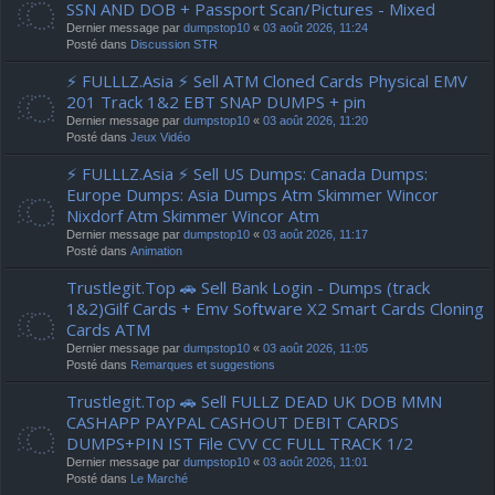
SSN AND DOB + Passport Scan/Pictures - Mixed
Dernier message par
dumpstop10
«
03 août 2026, 11:24
Posté dans
Discussion STR
⚡ FULLLZ.Asia ⚡ Sell ATM Cloned Cards Physical EMV
201 Track 1&2 EBT SNAP DUMPS + pin
Dernier message par
dumpstop10
«
03 août 2026, 11:20
Posté dans
Jeux Vidéo
⚡ FULLLZ.Asia ⚡ Sell US Dumps: Canada Dumps:
Europe Dumps: Asia Dumps Atm Skimmer Wincor
Nixdorf Atm Skimmer Wincor Atm
Dernier message par
dumpstop10
«
03 août 2026, 11:17
Posté dans
Animation
Trustlegit.Top 🚗 Sell Bank Login - Dumps (track
1&2)Gilf Cards + Emv Software X2 Smart Cards Cloning
Cards ATM
Dernier message par
dumpstop10
«
03 août 2026, 11:05
Posté dans
Remarques et suggestions
Trustlegit.Top 🚗 Sell FULLZ DEAD UK DOB MMN
CASHAPP PAYPAL CASHOUT DEBIT CARDS
DUMPS+PIN IST File CVV CC FULL TRACK 1/2
Dernier message par
dumpstop10
«
03 août 2026, 11:01
Posté dans
Le Marché