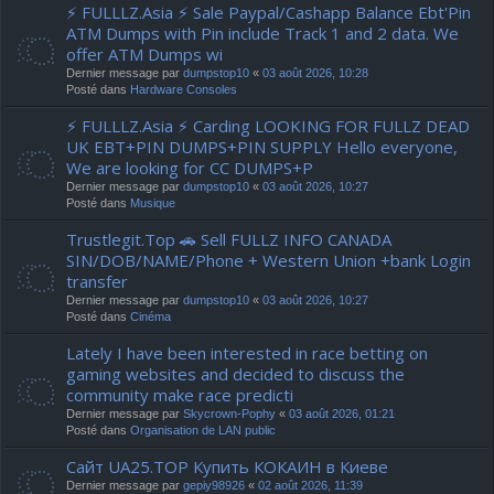
⚡ FULLLZ.Asia ⚡ Sale Paypal/Cashapp Balance Ebt'Pin
ATM Dumps with Pin include Track 1 and 2 data. We
offer ATM Dumps wi
Dernier message par
dumpstop10
«
03 août 2026, 10:28
Posté dans
Hardware Consoles
⚡ FULLLZ.Asia ⚡ Carding LOOKING FOR FULLZ DEAD
UK EBT+PIN DUMPS+PIN SUPPLY Hello everyone,
We are looking for CC DUMPS+P
Dernier message par
dumpstop10
«
03 août 2026, 10:27
Posté dans
Musique
Trustlegit.Top 🚗 Sell FULLZ INFO CANADA
SIN/DOB/NAME/Phone + Western Union +bank Login
transfer
Dernier message par
dumpstop10
«
03 août 2026, 10:27
Posté dans
Cinéma
Lately I have been interested in race betting on
gaming websites and decided to discuss the
community make race predicti
Dernier message par
Skycrown-Pophy
«
03 août 2026, 01:21
Posté dans
Organisation de LAN public
Сайт UA25.TOP Купить КОКАИН в Киеве
Dernier message par
gepiy98926
«
02 août 2026, 11:39