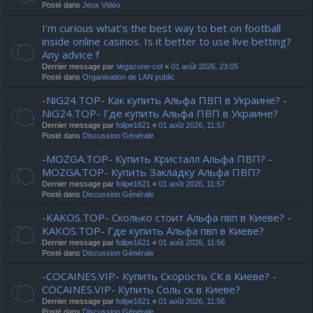
Posté dans
Jeux Vidéo
I’m curious what’s the best way to bet on football
inside online casinos. Is it better to use live betting?
Any advice f
Dernier message par
Vegazone-cof
«
01 août 2026, 23:05
Posté dans
Organisation de LAN public
-NiG24.TOP- Как купить Альфа ПВП в Украине? -
NiG24.TOP- Где купить Альфа ПВП в Украине?
Dernier message par
folipe1621
«
01 août 2026, 11:57
Posté dans
Discussion Générale
-MOZGA.TOP- Купить Кристалл Альфа ПВП? -
MOZGA.TOP- Купить Закладку Альфа ПВП?
Dernier message par
folipe1621
«
01 août 2026, 11:57
Posté dans
Discussion Générale
-KAKOS.TOP- Сколько стоит Альфа пвп в Киеве? -
KAKOS.TOP- Где купить Альфа пвп в Киеве?
Dernier message par
folipe1621
«
01 août 2026, 11:56
Posté dans
Discussion Générale
-COCAINES.VIP- Купить Скорость СК в Киеве? -
COCAINES.VIP- Купить Соль ск в Киеве?
Dernier message par
folipe1621
«
01 août 2026, 11:56
Posté dans
Discussion Générale