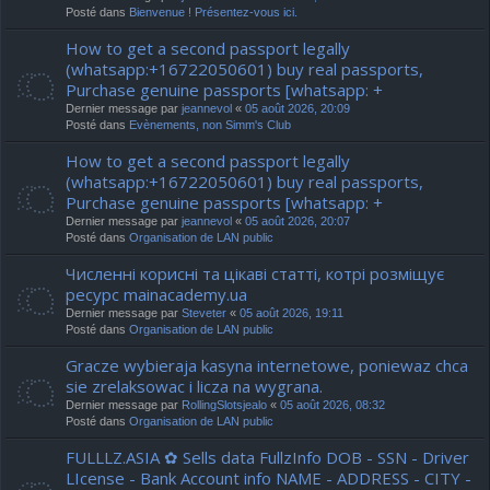
Posté dans
Bienvenue ! Présentez-vous ici.
How to get a second passport legally
(whatsapp:+16722050601) buy real passports,
Purchase genuine passports [whatsapp: +
Dernier message par
jeannevol
«
05 août 2026, 20:09
Posté dans
Evènements, non Simm's Club
How to get a second passport legally
(whatsapp:+16722050601) buy real passports,
Purchase genuine passports [whatsapp: +
Dernier message par
jeannevol
«
05 août 2026, 20:07
Posté dans
Organisation de LAN public
Численні корисні та цікаві статті, котрі розміщує
ресурс mainacademy.ua
Dernier message par
Steveter
«
05 août 2026, 19:11
Posté dans
Organisation de LAN public
Gracze wybieraja kasyna internetowe, poniewaz chca
sie zrelaksowac i licza na wygrana.
Dernier message par
RollingSlotsjealo
«
05 août 2026, 08:32
Posté dans
Organisation de LAN public
FULLLZ.ASIA ✿ Sells data FullzInfo DOB - SSN - Driver
LIcense - Bank Account info NAME - ADDRESS - CITY -