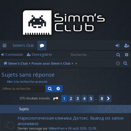
Simm's Club
Rech
Connexion
S’enregistrer
cc
or
o
’e
R
Simm's Club
Forum asso Simm's Club
ès
u
n
nr
e
Sujets sans réponse
ra
m
n
eg
c
Aller à la recherche avancée
h
pi
s
ex
ist
Rechercher
Recherche avancée
e
d
io
re
r
Page
1
sur
8
2
3
4
5
8
1
Suivante
375 résultats trouvés
…
c
e
n
r
h
Sujets
e
Наркологическая клиника Детокс. Вывод из запоя
r
анонимно
Dernier message par
WilliamFam
«
06 août 2026, 21:09