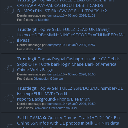
CASHAPP PAYPAL CASHOUT DEBIT CARDS
DUMPS+PIN IST File CVV CC FULL TRACK 1/2
Dernier message par
dumpstop10
«
03 août 2026, 11:01
Posté dans
Le Marché
Trustlegit.Top 🚗 SELL FULLZ DEAD UK Driving
Licence+DOB+MMN+NINO+STCODE+ACNUMBER+Ma
il Pass
Dernier message par
dumpstop10
«
03 août 2026, 10:57
Posté dans
Le Bar
Trustlegit.Top 🚗 Paypal Cashapp Linkable CC Debits
Skips OTP 100% bank login Chase Bank of America
Chime Wells Fargo
Dernier message par
dumpstop10
«
03 août 2026, 10:55
Posté dans
Discussion Générale
Trustlegit.Top 🚗 Sell FULLZ SSN/DOB/DL number/DL
iss-exp/FULL MVR/Credit
report/Background/Phone/EIN/MMN
Dernier message par
dumpstop10
«
03 août 2026, 10:50
Posté dans
Bienvenue ! Présentez-vous ici.
FULLLZ.ASIA ✿ Quaility Dumps Track1+Tr2 100k Bin
Online SSN infos with DL photos in bulk UK NIN data