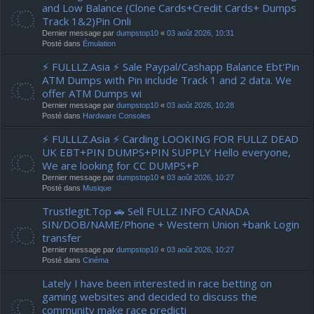
and Low Balance (Clone Cards+Credit Cards+ Dumps
Track 1&2)Pin Onli
Dernier message par
dumpstop10
«
03 août 2026, 10:31
Posté dans
Émulation
⚡ FULLLZ.Asia ⚡ Sale Paypal/Cashapp Balance Ebt'Pin
ATM Dumps with Pin include Track 1 and 2 data. We
offer ATM Dumps wi
Dernier message par
dumpstop10
«
03 août 2026, 10:28
Posté dans
Hardware Consoles
⚡ FULLLZ.Asia ⚡ Carding LOOKING FOR FULLZ DEAD
UK EBT+PIN DUMPS+PIN SUPPLY Hello everyone,
We are looking for CC DUMPS+P
Dernier message par
dumpstop10
«
03 août 2026, 10:27
Posté dans
Musique
Trustlegit.Top 🚗 Sell FULLZ INFO CANADA
SIN/DOB/NAME/Phone + Western Union +bank Login
transfer
Dernier message par
dumpstop10
«
03 août 2026, 10:27
Posté dans
Cinéma
Lately I have been interested in race betting on
gaming websites and decided to discuss the
community make race predicti