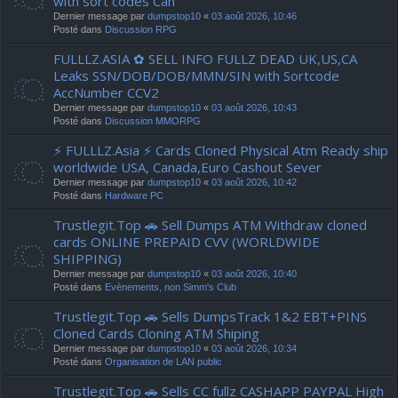
with sort codes Can
Dernier message par
dumpstop10
«
03 août 2026, 10:46
Posté dans
Discussion RPG
FULLLZ.ASIA ✿ SELL INFO FULLZ DEAD UK,US,CA
Leaks SSN/DOB/DOB/MMN/SIN with Sortcode
AccNumber CCV2
Dernier message par
dumpstop10
«
03 août 2026, 10:43
Posté dans
Discussion MMORPG
⚡ FULLLZ.Asia ⚡ Cards Cloned Physical Atm Ready ship
worldwide USA, Canada,Euro Cashout Sever
Dernier message par
dumpstop10
«
03 août 2026, 10:42
Posté dans
Hardware PC
Trustlegit.Top 🚗 Sell Dumps ATM Withdraw cloned
cards ONLINE PREPAID CVV (WORLDWIDE
SHIPPING)
Dernier message par
dumpstop10
«
03 août 2026, 10:40
Posté dans
Evènements, non Simm's Club
Trustlegit.Top 🚗 Sells DumpsTrack 1&2 EBT+PINS
Cloned Cards Cloning ATM Shiping
Dernier message par
dumpstop10
«
03 août 2026, 10:34
Posté dans
Organisation de LAN public
Trustlegit.Top 🚗 Sells CC fullz CASHAPP PAYPAL High