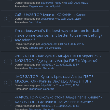
Dernier message par
Skycrown-Pophy
«
03 août 2026, 01:21
Posté dans
Organisation de LAN public
Сайт UA25.TOP Купить КОКАИН в Киеве
Dernier message par
gepiy98926
«
02 août 2026, 11:39
Posté dans
Jeux Vidéo
I’m curious what’s the best way to bet on football
inside online casinos. Is it better to use live betting?
Any advice f
Dernier message par
Vegazone-cof
«
01 août 2026, 23:05
Posté dans
Organisation de LAN public
-NiG24.TOP- Как купить Альфа ПВП в Украине? -
NiG24.TOP- Где купить Альфа ПВП в Украине?
Dernier message par
folipe1621
«
01 août 2026, 11:57
Posté dans
Discussion Générale
-MOZGA.TOP- Купить Кристалл Альфа ПВП? -
MOZGA.TOP- Купить Закладку Альфа ПВП?
Dernier message par
folipe1621
«
01 août 2026, 11:57
Posté dans
Discussion Générale
-KAKOS.TOP- Сколько стоит Альфа пвп в Киеве? -
KAKOS.TOP- Где купить Альфа пвп в Киеве?
Dernier message par
folipe1621
«
01 août 2026, 11:56
Posté dans
Discussion Générale