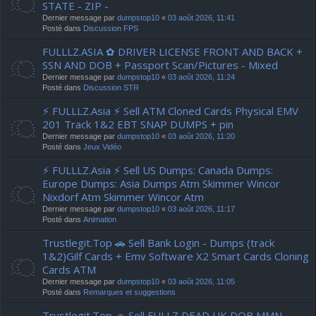
STATE - ZIP -
Dernier message par
dumpstop10
«
03 août 2026, 11:41
Posté dans
Discussion FPS
FULLLZ.ASIA ✿ DRIVER LICENSE FRONT AND BACK +
SSN AND DOB + Passport Scan/Pictures - Mixed
Dernier message par
dumpstop10
«
03 août 2026, 11:24
Posté dans
Discussion STR
⚡ FULLLZ.Asia ⚡ Sell ATM Cloned Cards Physical EMV
201 Track 1&2 EBT SNAP DUMPS + pin
Dernier message par
dumpstop10
«
03 août 2026, 11:20
Posté dans
Jeux Vidéo
⚡ FULLLZ.Asia ⚡ Sell US Dumps: Canada Dumps:
Europe Dumps: Asia Dumps Atm Skimmer Wincor
Nixdorf Atm Skimmer Wincor Atm
Dernier message par
dumpstop10
«
03 août 2026, 11:17
Posté dans
Animation
Trustlegit.Top 🚗 Sell Bank Login - Dumps (track
1&2)Gilf Cards + Emv Software X2 Smart Cards Cloning
Cards ATM
Dernier message par
dumpstop10
«
03 août 2026, 11:05
Posté dans
Remarques et suggestions
Trustlegit.Top 🚗 Sell FULLZ DEAD UK DOB MMN