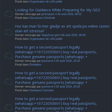
Posté dans
Organisation de LAN public
Looking for Guidance While Preparing for My GED
Dernier message par
jackharper
«
06 août 2026, 08:52
Posté dans
Discussion Générale
Hur kan man fa mer gladje av att spela pa online casino
utan att stressa?
Dernier message par
VegaZone-gof
«
06 août 2026, 06:59
Posté dans
Organisation de LAN public
How to get a second passport legally
(whatsapp:+16722050601) buy real passports,
Purchase genuine passports [whatsapp: +
Dernier message par
jeannevol
«
05 août 2026, 20:26
Posté dans
Émulation
How to get a second passport legally
(whatsapp:+16722050601) buy real passports,
Purchase genuine passports [whatsapp: +
Dernier message par
jeannevol
«
05 août 2026, 20:25
Posté dans
Hardware Consoles
How to get a second passport legally
(whatsapp:+16722050601) buy real passports,
Purchase genuine passports [whatsapp: +