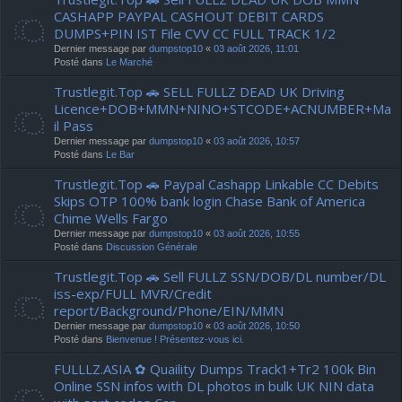
CASHAPP PAYPAL CASHOUT DEBIT CARDS
DUMPS+PIN IST File CVV CC FULL TRACK 1/2
Dernier message par
dumpstop10
«
03 août 2026, 11:01
Posté dans
Le Marché
Trustlegit.Top 🚗 SELL FULLZ DEAD UK Driving
Licence+DOB+MMN+NINO+STCODE+ACNUMBER+Ma
il Pass
Dernier message par
dumpstop10
«
03 août 2026, 10:57
Posté dans
Le Bar
Trustlegit.Top 🚗 Paypal Cashapp Linkable CC Debits
Skips OTP 100% bank login Chase Bank of America
Chime Wells Fargo
Dernier message par
dumpstop10
«
03 août 2026, 10:55
Posté dans
Discussion Générale
Trustlegit.Top 🚗 Sell FULLZ SSN/DOB/DL number/DL
iss-exp/FULL MVR/Credit
report/Background/Phone/EIN/MMN
Dernier message par
dumpstop10
«
03 août 2026, 10:50
Posté dans
Bienvenue ! Présentez-vous ici.
FULLLZ.ASIA ✿ Quaility Dumps Track1+Tr2 100k Bin
Online SSN infos with DL photos in bulk UK NIN data