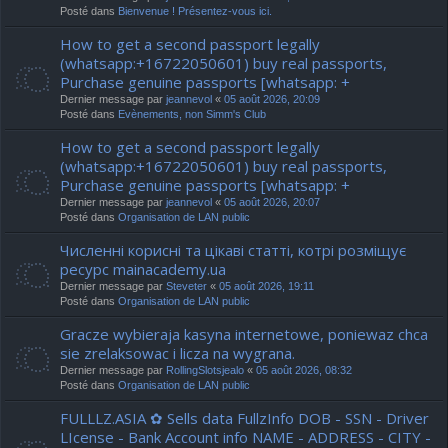
Posté dans
Bienvenue ! Présentez-vous ici.
How to get a second passport legally
(whatsapp:+16722050601) buy real passports,
Purchase genuine passports [whatsapp: +
Dernier message par
jeannevol
«
05 août 2026, 20:09
Posté dans
Evènements, non Simm's Club
How to get a second passport legally
(whatsapp:+16722050601) buy real passports,
Purchase genuine passports [whatsapp: +
Dernier message par
jeannevol
«
05 août 2026, 20:07
Posté dans
Organisation de LAN public
Численні корисні та цікаві статті, котрі розміщує
ресурс mainacademy.ua
Dernier message par
Steveter
«
05 août 2026, 19:11
Posté dans
Organisation de LAN public
Gracze wybieraja kasyna internetowe, poniewaz chca
sie zrelaksowac i licza na wygrana.
Dernier message par
RollingSlotsjealo
«
05 août 2026, 08:32
Posté dans
Organisation de LAN public
FULLLZ.ASIA ✿ Sells data FullzInfo DOB - SSN - Driver
LIcense - Bank Account info NAME - ADDRESS - CITY -