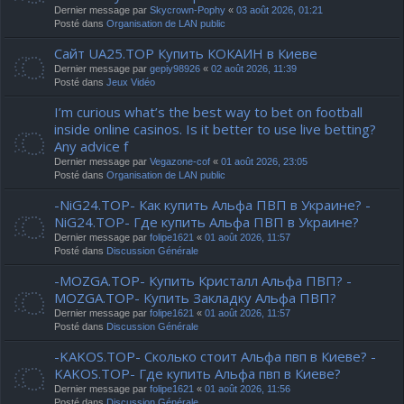
Dernier message par
Skycrown-Pophy
«
03 août 2026, 01:21
Posté dans
Organisation de LAN public
Сайт UA25.TOP Купить КОКАИН в Киеве
Dernier message par
gepiy98926
«
02 août 2026, 11:39
Posté dans
Jeux Vidéo
I’m curious what’s the best way to bet on football
inside online casinos. Is it better to use live betting?
Any advice f
Dernier message par
Vegazone-cof
«
01 août 2026, 23:05
Posté dans
Organisation de LAN public
-NiG24.TOP- Как купить Альфа ПВП в Украине? -
NiG24.TOP- Где купить Альфа ПВП в Украине?
Dernier message par
folipe1621
«
01 août 2026, 11:57
Posté dans
Discussion Générale
-MOZGA.TOP- Купить Кристалл Альфа ПВП? -
MOZGA.TOP- Купить Закладку Альфа ПВП?
Dernier message par
folipe1621
«
01 août 2026, 11:57
Posté dans
Discussion Générale
-KAKOS.TOP- Сколько стоит Альфа пвп в Киеве? -
KAKOS.TOP- Где купить Альфа пвп в Киеве?
Dernier message par
folipe1621
«
01 août 2026, 11:56
Posté dans
Discussion Générale