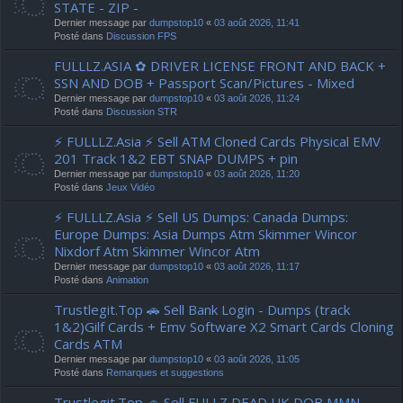
STATE - ZIP -
Dernier message par
dumpstop10
«
03 août 2026, 11:41
Posté dans
Discussion FPS
FULLLZ.ASIA ✿ DRIVER LICENSE FRONT AND BACK +
SSN AND DOB + Passport Scan/Pictures - Mixed
Dernier message par
dumpstop10
«
03 août 2026, 11:24
Posté dans
Discussion STR
⚡ FULLLZ.Asia ⚡ Sell ATM Cloned Cards Physical EMV
201 Track 1&2 EBT SNAP DUMPS + pin
Dernier message par
dumpstop10
«
03 août 2026, 11:20
Posté dans
Jeux Vidéo
⚡ FULLLZ.Asia ⚡ Sell US Dumps: Canada Dumps:
Europe Dumps: Asia Dumps Atm Skimmer Wincor
Nixdorf Atm Skimmer Wincor Atm
Dernier message par
dumpstop10
«
03 août 2026, 11:17
Posté dans
Animation
Trustlegit.Top 🚗 Sell Bank Login - Dumps (track
1&2)Gilf Cards + Emv Software X2 Smart Cards Cloning
Cards ATM
Dernier message par
dumpstop10
«
03 août 2026, 11:05
Posté dans
Remarques et suggestions
Trustlegit.Top 🚗 Sell FULLZ DEAD UK DOB MMN