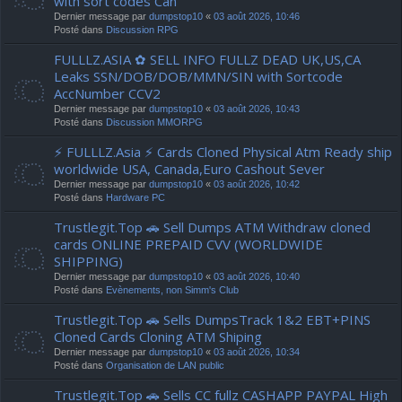
with sort codes Can
Dernier message par
dumpstop10
«
03 août 2026, 10:46
Posté dans
Discussion RPG
FULLLZ.ASIA ✿ SELL INFO FULLZ DEAD UK,US,CA
Leaks SSN/DOB/DOB/MMN/SIN with Sortcode
AccNumber CCV2
Dernier message par
dumpstop10
«
03 août 2026, 10:43
Posté dans
Discussion MMORPG
⚡ FULLLZ.Asia ⚡ Cards Cloned Physical Atm Ready ship
worldwide USA, Canada,Euro Cashout Sever
Dernier message par
dumpstop10
«
03 août 2026, 10:42
Posté dans
Hardware PC
Trustlegit.Top 🚗 Sell Dumps ATM Withdraw cloned
cards ONLINE PREPAID CVV (WORLDWIDE
SHIPPING)
Dernier message par
dumpstop10
«
03 août 2026, 10:40
Posté dans
Evènements, non Simm's Club
Trustlegit.Top 🚗 Sells DumpsTrack 1&2 EBT+PINS
Cloned Cards Cloning ATM Shiping
Dernier message par
dumpstop10
«
03 août 2026, 10:34
Posté dans
Organisation de LAN public
Trustlegit.Top 🚗 Sells CC fullz CASHAPP PAYPAL High