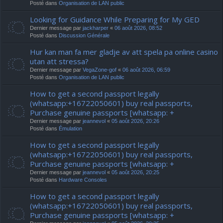
Posté dans
Organisation de LAN public
Looking for Guidance While Preparing for My GED
Dernier message par
jackharper
«
06 août 2026, 08:52
Posté dans
Discussion Générale
Hur kan man fa mer gladje av att spela pa online casino
utan att stressa?
Dernier message par
VegaZone-gof
«
06 août 2026, 06:59
Posté dans
Organisation de LAN public
How to get a second passport legally
(whatsapp:+16722050601) buy real passports,
Purchase genuine passports [whatsapp: +
Dernier message par
jeannevol
«
05 août 2026, 20:26
Posté dans
Émulation
How to get a second passport legally
(whatsapp:+16722050601) buy real passports,
Purchase genuine passports [whatsapp: +
Dernier message par
jeannevol
«
05 août 2026, 20:25
Posté dans
Hardware Consoles
How to get a second passport legally
(whatsapp:+16722050601) buy real passports,
Purchase genuine passports [whatsapp: +