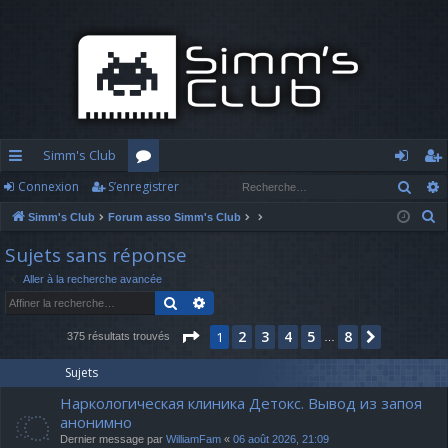
Simm's Club
Rech
Connexion
S’enregistrer
cc
or
o
’e
R
Simm's Club
Forum asso Simm's Club
ès
u
n
nr
e
Sujets sans réponse
ra
m
n
eg
c
Aller à la recherche avancée
h
pi
s
ex
ist
Rechercher
Recherche avancée
e
d
io
re
r
Page
1
sur
8
2
3
4
5
8
1
Suivante
375 résultats trouvés
…
c
e
n
r
h
Sujets
e
Наркологическая клиника Детокс. Вывод из запоя
r
анонимно
Dernier message par
WilliamFam
«
06 août 2026, 21:09