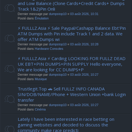
and Low Balance (Clone Cards+Credit Cards+ Dumps
Track 1&2)Pin Onli
Dernier message par
dumpstop10
«
03 août 2026, 10:31
Posté dans
Émulation
⚡ FULLLZ.Asia ⚡ Sale Paypal/Cashapp Balance Ebt'Pin
ATM Dumps with Pin include Track 1 and 2 data. We
offer ATM Dumps wi
Dernier message par
dumpstop10
«
03 août 2026, 10:28
Posté dans
Hardware Consoles
⚡ FULLLZ.Asia ⚡ Carding LOOKING FOR FULLZ DEAD
UK EBT+PIN DUMPS+PIN SUPPLY Hello everyone,
We are looking for CC DUMPS+P
Dernier message par
dumpstop10
«
03 août 2026, 10:27
Posté dans
Musique
Trustlegit.Top 🚗 Sell FULLZ INFO CANADA
SIN/DOB/NAME/Phone + Western Union +bank Login
transfer
Dernier message par
dumpstop10
«
03 août 2026, 10:27
Posté dans
Cinéma
Lately I have been interested in race betting on
gaming websites and decided to discuss the
community make race predicti